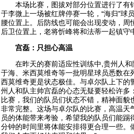
本场比赛，图拔对部分位置进行了有针
于李微上一场被红牌停赛一轮，“海归”球
腰位置上。后防线也可能会出现变动，周
后卫位置上，老将忻峰将和法蒂一起镇守
宫磊：只担心高温
在昨天的赛前适应性训练中,贵州人和
于海、米西莫维奇等一批明星球员悉数在
西莫维奇更是状态极佳。与卓尔队上下的
州人和队主帅宫磊的心态无疑要轻松许多：
比赛，我们的队员们状态不错，精神面貌
非常完整。这场与卓尔队的比赛，高温天
员的体能带来考验，希望我的队员们能踢得
分钟的时间里将体能安排得更合理一些。