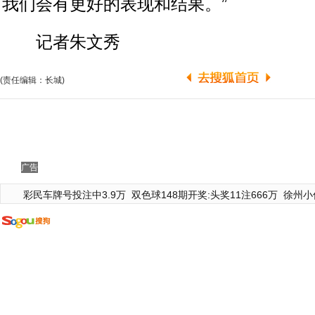
我们会有更好的表现和结果。”
记者朱文秀
(责任编辑：长城)
广告
彩民车牌号投注中3.9万
双色球148期开奖:头奖11注666万
徐州小