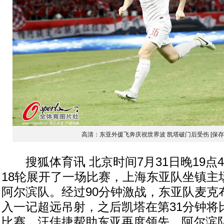
高清：东亚外援飞奔庆祝世界波 凯塔破门后受伤
[保
搜狐体育讯 北京时间7月31日晚19点
18轮展开了一场比赛，上海东亚队坐镇主
阿尔滨队。经过90分钟激战，东亚队麦克
入一记超远吊射，之后凯塔在第31分钟将
比赛，汪佳捷帮助东亚再度领先，阿尔滨