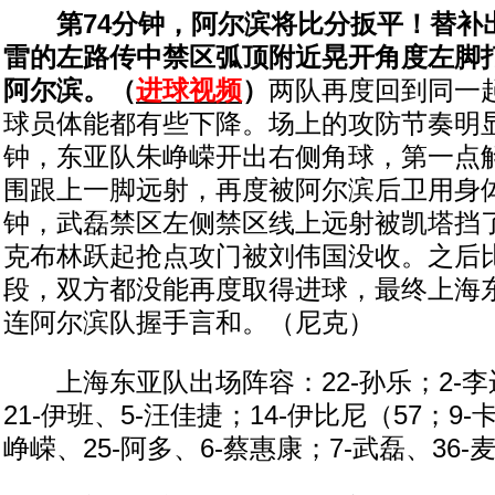
第74分钟，阿尔滨将比分扳平！替补
雷的左路传中禁区弧顶附近晃开角度左脚打
阿尔滨。（
进球视频
）
两队再度回到同一
球员体能都有些下降。场上的攻防节奏明显
钟，东亚队朱峥嵘开出右侧角球，第一点
围跟上一脚远射，再度被阿尔滨后卫用身体
钟，武磊禁区左侧禁区线上远射被凯塔挡
克布林跃起抢点攻门被刘伟国没收。之后
段，双方都没能再度取得进球，最终上海东
连阿尔滨队握手言和。（尼克）
上海东亚队出场阵容：22-孙乐；2-李
21-伊班、5-汪佳捷；14-伊比尼（57；9-
峥嵘、25-阿多、6-蔡惠康；7-武磊、36-