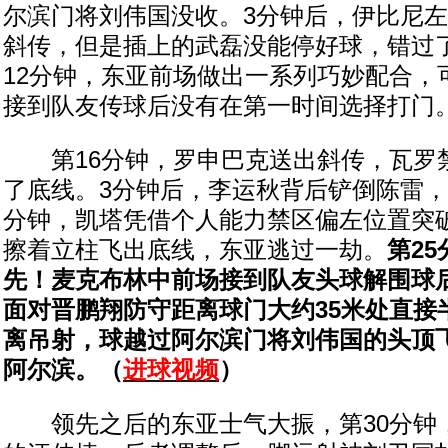
尔滨门将刘伟国没收。3分钟后，伊比尼
斜传，但是插上的武磊没能停好球，错过
12分钟，东亚前场做出一系列巧妙配合，
接到队友传球后没有在第一时间选择打门
第16分钟，罗申巴克送出斜传，瓦罗
了底线。3分钟后，李运秋背后铲倒陈雷，
分钟，凯塔凭借个人能力禁区偏左位置突
擦着立柱飞出底线，东亚逃过一劫。
第2
先！麦克布林中前场接到队友头球解围球
面对晋鹏翔防守距离球门大约35米处直接
离吊射，球越过阿尔滨门将刘伟国的头顶飞
阿尔滨。（
进球视频
）
领先之后的东亚士气大振，第30分钟