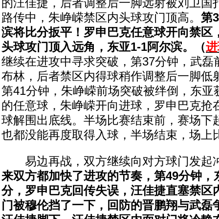
的汪佳捷，后者调整后一脚远射被刘卫国
路传中，朱峥嵘禁区内头球攻门顶高。
第
滨将比分扳平！罗申巴克任意球开向禁区
头球攻门顶入远角，东亚1-1阿尔滨。（
进
继续在进攻中寻求突破，第37分钟，武磊
布林，后者禁区内得球稍作调整后一脚低
第41分钟，朱峥嵘前场突破被绊倒，东亚
的任意球，朱峥嵘开向进球，罗申巴克抢
球解围出底线。半场比赛结束前，赛场下
也都没能再度取得入球，半场结束，场上比
易边再战，双方继续向对方球门发起
来双方都加快了进攻的节奏，第49分钟，
分，罗申巴克回传失误，汪佳捷直塞禁区
门被穆伦挡了一下，回防的晋鹏翔与武磊