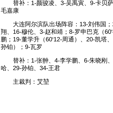
替补：1-颜骏凌、3-吴禹寅、9-卡贝萨斯
毛嘉康
大连阿尔滨队出场阵容：13-刘伟国；28
翔、16-穆伦、3-赵和靖；8-罗申巴克（60‘
鹏；19-董学升（60‘12-周通）、20-凯塔、2
孙铂）；9-瓦罗
替补：1-张翀、4-李学鹏、6-朱晓刚、1
哈、29-孙铂、34-王君
主裁判：艾堃