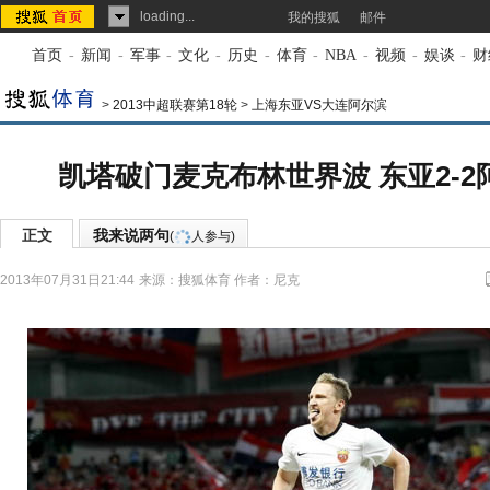
loading...
我的搜狐
邮件
首页
-
新闻
-
军事
-
文化
-
历史
-
体育
-
NBA
-
视频
-
娱谈
-
财
>
2013中超联赛第18轮
>
上海东亚VS大连阿尔滨
凯塔破门麦克布林世界波 东亚2-2
正文
我来说两句
(
人参与)
2013年07月31日21:44
来源：
搜狐体育
作者：尼克