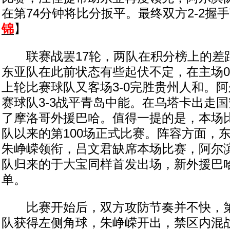
在第74分钟将比分扳平。最终双方2-2握
锦
】
联赛战罢17轮，两队在积分榜上的差
东亚队在此前状态有些起伏不定，在主场0
上轮比赛球队又客场3-0完胜贵州人和。
赛球队3-3战平青岛中能。在乌塔卡出走
了摩洛哥外援巴哈。值得一提的是，本场
队以来的第100场正式比赛。阵容方面，
朱峥嵘领衔，吕文君缺席本场比赛，阿尔
队归来的于大宝同样首发出场，新外援巴
单。
比赛开始后，双方攻防节奏并不快，第
队获得左侧角球，朱峥嵘开出，禁区内混