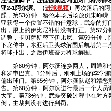
汪佳捷脚下，汪佳捷禁区内面对门将冷静
亚2-1阿尔滨。（
进球视频
）
再次落后的阿
躁，第53分钟，穆伦本场后场放倒朱峥嵘
亚获得一个位置不错的任意球，武磊的打
出，跟上的伊比尼补射没有打正。第57分
调整，卡贝萨斯替下伊比尼。第59分钟，
下底传中，东亚后卫头球解围后凯塔第二
将球扑出，之后伊班奋力将球解围。
第60分钟，阿尔滨连换两人，周通和
和罗申巴克。1分钟后，刚刚上场的李学
偏出球门。第65分钟，阿尔滨队赵和靖恶
告。第68分钟，阿尔滨进行最后一个人员
大宝。第73分钟，武磊突破过程中在对方
倒，主裁判没有进行判罚。