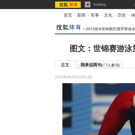
loading...
首页
-
新闻
-
军事
-
文化
-
历史
-
>
2013游泳世锦赛|巴塞罗那游泳
图文：世锦赛游泳
正文
我来说两句
(
人参与)
2013年08月02日01:49