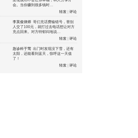
发现成功不会让你幸福，和人分享才
会。当你赚到很多钱时…
转发
|
评论
李英俊律师
哥们充话费输错号，替别
人交了100元，就打过去电话想让对方
充点回来。对方特郁闷地说…
转发
|
评论
急诊科于莺
出门时发现没下雪，还有
太阳，还能看到蓝天，惊呼这一天值
了！
转发
|
评论