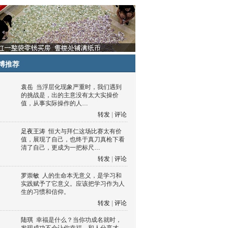
博推荐
袁岳
当浮层化现象严重时，我们遇到
的挑战是，出的主意没有太大实操价
值，从事实际操作的人…
转发
|
评论
足夜王涛
恒大与拜仁这场比赛太有价
值，展现了自己，也终于真刀真枪下看
清了自己，更成为一把标尺…
转发
|
评论
罗崇敏
人的生命本无意义，是学习和
实践赋予了它意义。应该把学习作为人
生的习惯和信仰。
转发
|
评论
陆琪
幸福是什么？当你功成名就时，