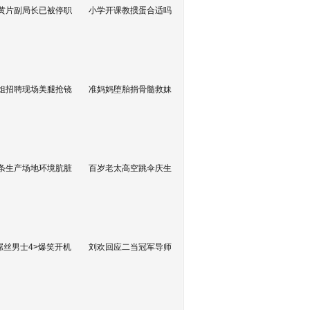
黄片副局长已被停职
小学开课教掼蛋合适吗
姐招聘现场美腿抢镜
准妈妈堕胎捐骨髓救妹
条生产场地环境肮脏
百岁老太高空跳伞庆生
屌丝男士4>爆笑开机
刘欢回应二当冠军导师