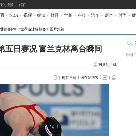
我的搜狐
邮件
体育
-
NBA
-
视频
-
娱谈
-
财经
-
世相
-
科技
-
汽车
-
房产
-
时尚
-
健
世锦赛|2013世界游泳锦标赛
>
图片集锦
第五日赛况 富兰克林离台瞬间
热词
扫描到手机
保存到博客
手机客户端