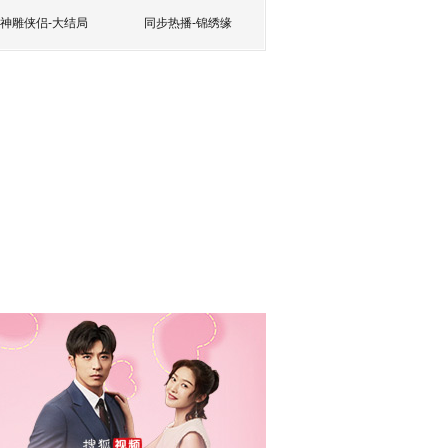
神雕侠侣-大结局
同步热播-锦绣缘