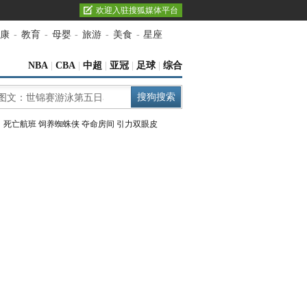
欢迎入驻搜狐媒体平台
康
-
教育
-
母婴
-
旅游
-
美食
-
星座
NBA
|
CBA
|
中超
|
亚冠
|
足球
|
综合
：
死亡航班
饲养蜘蛛侠
夺命房间
引力双眼皮