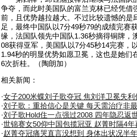
争夺，而此时美国队的富兰克林已经凭借
前，且优势越拉越大。不过比较遗憾的是
足，最终中国队以7分49秒79的成绩完赛
缘，法国队领先中国队1.36秒摘得铜牌，
08获得亚军，美国队以7分45秒14完赛
1.94秒的明显优势如愿卫冕，这也是她
6次折桂。（陶朗加）
相关新闻：
·
女子200米蝶刘子歌夺冠 焦刘洋卫冕失利
·
刘子歌：重拾信心是关键 每天需治疗非
·
刘子歌Hold住一点强过2008 四年隐忍返
·
世锦赛女50仰中国包揽冠亚 赵菁时隔4年
·
赵菁夺冠痛哭直言没想到 身体出状况半