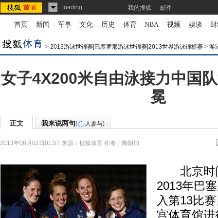
loading...
我的搜狐
邮件
首页
-
新闻
-
军事
-
文化
-
历史
-
体育
-
NBA
-
视频
-
娱谈
-
财
>
2013游泳世锦赛|巴塞罗那游泳世锦赛|2013世界游泳锦标赛
>
游
女子4X200米自由泳接力中国
冕
正文
我来说两句
(
人参与)
2013年08月02日01:57
来源：
搜狐体育
作者：陶朗加
北京时间
2013年
入第13比
宫体育馆进行