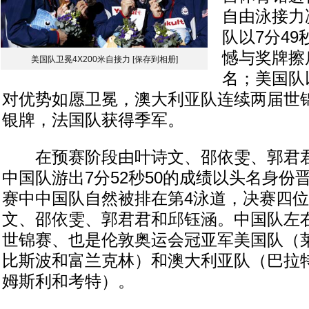
自由泳接力
队以7分49
憾与奖牌擦
美国队卫冕4X200米自接力
[保存到相册]
名；美国队以
对优势如愿卫冕，澳大利亚队连续两届世
银牌，法国队获得季军。
在预赛阶段由叶诗文、邵依雯、郭君君
中国队游出7分52秒50的成绩以头名身份
赛中中国队自然被排在第4泳道，决赛四
文、邵依雯、郭君君和邱钰涵。中国队左
世锦赛、也是伦敦奥运会冠亚军美国队（
比斯波和富兰克林）和澳大利亚队（巴拉
姆斯利和考特）。