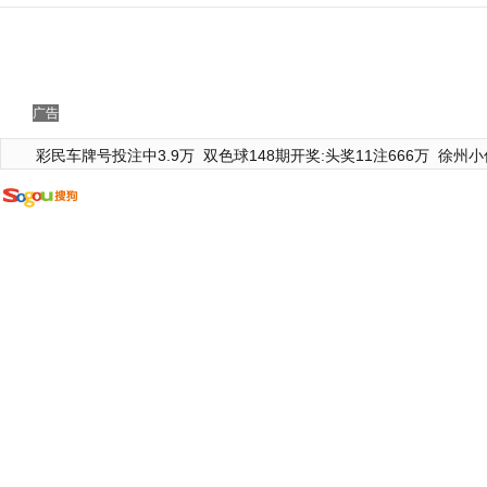
广告
彩民车牌号投注中3.9万
双色球148期开奖:头奖11注666万
徐州小