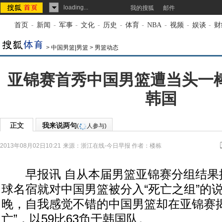
loading...
我的搜狐
邮件
首页
-
新闻
-
军事
-
文化
-
历史
-
体育
-
NBA
-
视频
-
娱谈
-
财
>
中国男篮|男篮
>
男篮动态
亚锦赛首秀中国男篮遭当头一棒
韩国
正文
我来说两句
(
人参与)
2013年08月02日10:21
来源：
浙江在线-今日早报
作者：楼栋
早报讯 自从本届男篮亚锦赛分组结果
球名宿就对中国男篮被分入“死亡之组”的
晚，自我感觉不错的中国男篮却在亚锦赛揭
亡”，以59比63负于韩国队。