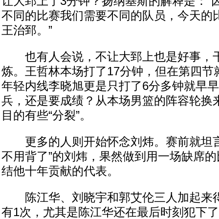
让大郅上了3分钟？扬纳基斯的解释是：“
不同的比赛我们需要不同的队员，今天的
王治郅。”
也有人会说，不让大郅上也是好事，干
炼。王哲林本场打了17分钟，但在第四节
年轻内线李晓旭更是只打了6分多钟就早
兵，还是要成绩？从本场男篮的阵容轮换
目的有些“分裂”。
更多的人则开始怀念刘炜。赛前就坦言
不用背了”的刘炜，果然做到用一场缺席的
结他十年贡献的代表。
陈江华、刘晓宇和郭艾伦三人加起来得
有1次，尤其是陈江华还在最后时刻犯下