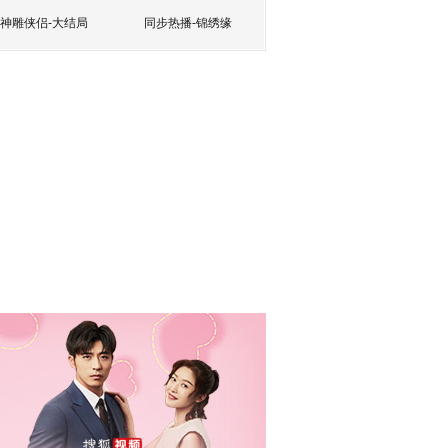
神雕侠侣-大结局
同步热播-锦绣缘