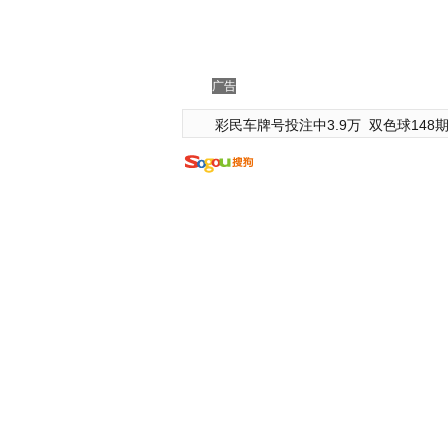
广告
彩民车牌号投注中3.9万
双色球148期