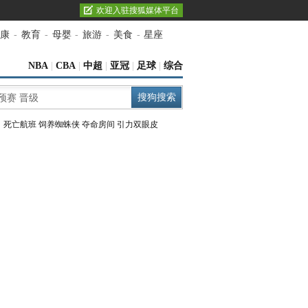
欢迎入驻搜狐媒体平台
康
-
教育
-
母婴
-
旅游
-
美食
-
星座
NBA
|
CBA
|
中超
|
亚冠
|
足球
|
综合
：
死亡航班
饲养蜘蛛侠
夺命房间
引力双眼皮