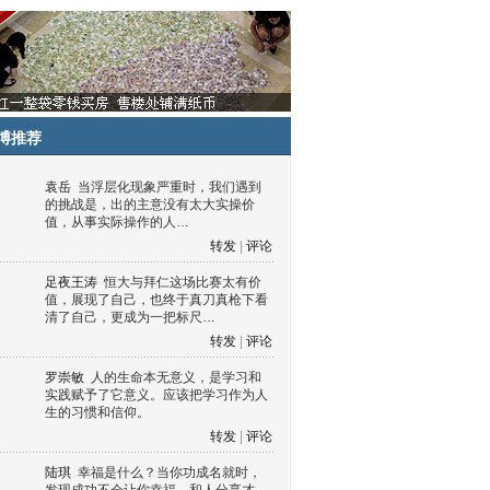
博推荐
袁岳
当浮层化现象严重时，我们遇到
的挑战是，出的主意没有太大实操价
值，从事实际操作的人…
转发
|
评论
足夜王涛
恒大与拜仁这场比赛太有价
值，展现了自己，也终于真刀真枪下看
清了自己，更成为一把标尺…
转发
|
评论
罗崇敏
人的生命本无意义，是学习和
实践赋予了它意义。应该把学习作为人
生的习惯和信仰。
转发
|
评论
陆琪
幸福是什么？当你功成名就时，