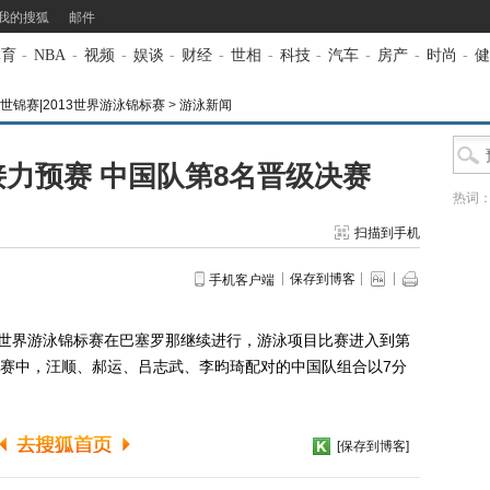
我的搜狐
邮件
体育
-
NBA
-
视频
-
娱谈
-
财经
-
世相
-
科技
-
汽车
-
房产
-
时尚
-
健
世锦赛|2013世界游泳锦标赛
>
游泳新闻
自接力预赛 中国队第8名晋级决赛
热词
扫描到手机
保存到博客
手机客户端
届世界游泳锦标赛在巴塞罗那继续进行，游泳项目比赛进入到第
力预赛中，汪顺、郝运、吕志武、李昀琦配对的中国队组合以7分
[保存到博客]