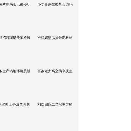
黄片副局长已被停职
小学开课教掼蛋合适吗
姐招聘现场美腿抢镜
准妈妈堕胎捐骨髓救妹
条生产场地环境肮脏
百岁老太高空跳伞庆生
屌丝男士4>爆笑开机
刘欢回应二当冠军导师