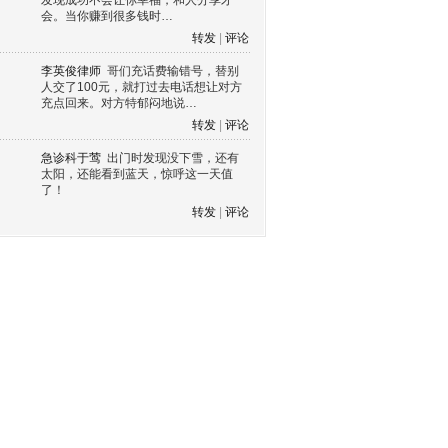
发现成功不会让你幸福，和人分享才
会。当你赚到很多钱时…
转发
|
评论
李英俊律师
哥们充话费输错号，替别
人交了100元，就打过去电话想让对方
充点回来。对方特郁闷地说…
转发
|
评论
急诊科于莺
出门时发现没下雪，还有
太阳，还能看到蓝天，惊呼这一天值
了！
转发
|
评论