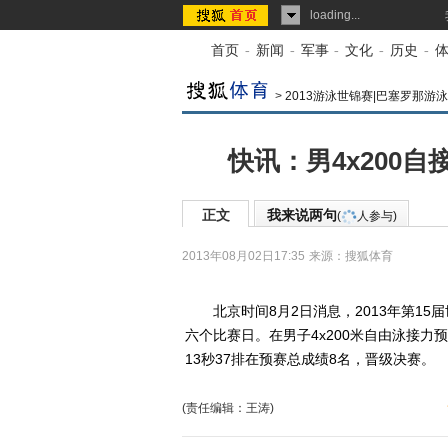
loading...
首页
-
新闻
-
军事
-
文化
-
历史
-
>
2013游泳世锦赛|巴塞罗那游泳
快讯：男4x200
正文
我来说两句
(
人参与)
2013年08月02日17:35
来源：
搜狐体育
北京时间8月2日消息，2013年第15
六个比赛日。在男子4x200米自由泳接
13秒37排在预赛总成绩8名，晋级决赛。
(责任编辑：王涛)