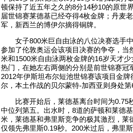
顿保持了近五年之久的8分14秒10的原世
届世锦赛莱德基已经夺得4枚金牌；丹麦
军，新西兰的博伊尔摘得铜牌。
女子800米巨自由泳的八位决赛选手中
参加了伦敦奥运会该项目决赛的争夺，当然
米和1500米自由泳两枚金牌的16岁天才
热门，在她左右两侧的分别是前世锦赛冠
2012年伊斯坦布尔短池世锦赛该项目金
尔，本土作战的贝尔蒙特-加西亚则身处第
比赛开始后，莱德基离台时间为0.75
中位列第五。出水时，8道的萨顿和莱德基
米，莱德基和弗里斯竞争的极其激烈，莱德
仅领先弗里斯0.19秒。200米过后，弗