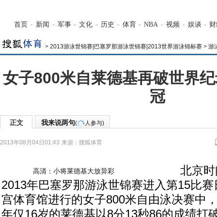
首页
-
新闻
-
军事
-
文化
-
历史
-
体育
-
NBA
-
视频
-
娱谈
-
财
>
2013游泳世锦赛|巴塞罗那游泳世锦赛|2013世界游泳锦标赛
>
游
女子800米自莱德基再破世界纪
冠
正文
我来说两句
(
人参与)
2013年08月04日01:43
来源：
搜狐体育
北京时间
高清：小将莱德基大放异彩
2013年巴塞罗那游泳世锦赛进入第15比
宫体育馆进行的女子800米自由泳决赛中
年仅16岁的莱德基以8分13秒86的成绩