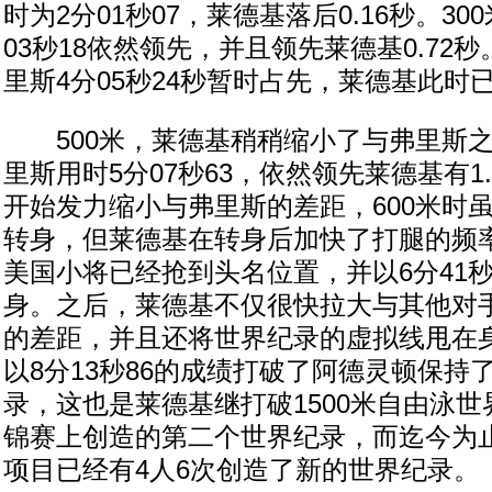
时为2分01秒07，莱德基落后0.16秒。3
03秒18依然领先，并且领先莱德基0.72
里斯4分05秒24秒暂时占先，莱德基此时已
500米，莱德基稍稍缩小了与弗里斯之
里斯用时5分07秒63，依然领先莱德基有1
开始发力缩小与弗里斯的差距，600米时
转身，但莱德基在转身后加快了打腿的频率
美国小将已经抢到头名位置，并以6分41秒
身。之后，莱德基不仅很快拉大与其他对
的差距，并且还将世界纪录的虚拟线甩在
以8分13秒86的成绩打破了阿德灵顿保持
录，这也是莱德基继打破1500米自由泳
锦赛上创造的第二个世界纪录，而迄今为
项目已经有4人6次创造了新的世界纪录。