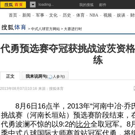
loading...
我的搜狐
邮件
首页
-
新闻
-
军事
-
文化
-
历史
-
体育
-
NBA
-
视频
-
娱谈
-
财
>
中式八球官方网站
>
大赛进行时
代勇预选赛夺冠获挑战波茨资格
练
正文
我来说两句
(
人参与)
2013年08月07日10:16
来源：
搜狐体育
8月6日16点半，2013年“河南中冶·乔
挑战赛（河南长垣站）预选赛阶段结束，
代勇波澜不惊的以9:2的
比分
全取冠军。8
季中式八球国际大师赛首站冠军代勇，将