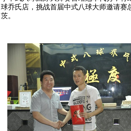
球乔氏店，挑战首届中式八球大师邀请赛总
茨。