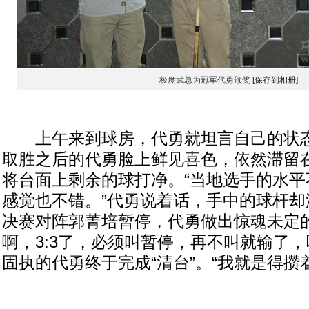
极度武总为冠军代勇颁奖
[保存到相册]
上午来到球房，代勇就坦言自己的状态
取胜之后的代勇脸上鲜见喜色，依然滞留
将台面上剩余的球打净。“当地选手的水平
感觉也不错。”代勇说着话，手中的球杆却
决赛对阵郭菁培暂停，代勇做出惊魂未定的
啊，3:3了，必须叫暂停，再不叫就输了，
固执的代勇终于完成“清台”。“我就是得攒