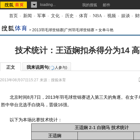
loading...
我的搜狐
邮件
首页
-
新闻
-
军事
-
文化
-
历史
-
体育
-
NBA
-
视频
-
娱谈
-
财
>
2013羽毛球世锦赛|广州羽毛球世锦赛
>
女单斗艳
技术统计：王适娴扣杀得分为14 
正文
我来说两句
(
人参与)
2013年08月07日15:27
来源：
搜狐体育
北京时间8月7日，2013年羽毛球世锦赛进入第三天的角逐。在女子单
胜中华台北选手白骁马，晋级16强。
以下为本场比赛技术统计：
王适娴 2-1 白骁马 技术统计
王适娴