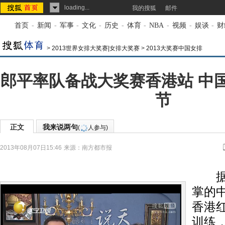
loading...
我的搜狐
邮件
首页
-
新闻
-
军事
-
文化
-
历史
-
体育
-
NBA
-
视频
-
娱谈
-
财
>
2013世界女排大奖赛|女排大奖赛
>
2013大奖赛中国女排
郎平率队备战大奖赛香港站 中
节
正文
我来说两句
(
人参与)
2013年08月07日15:46
来源：
南方都市报
据新
掌的
香港
训练，