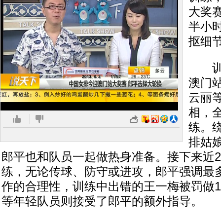
大奖
半小
抠细
训练
澳门
云丽
相，
练。
排姑
郎平也和队员一起做热身准备。接下来近
练，无论传球、防守或进攻，郎平强调最
作的合理性，训练中出错的王一梅被罚做1
等年轻队员则接受了郎平的额外指导。