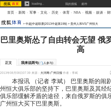
loading...
我的搜狐
邮件
首页
-
新闻
-
军事
-
文化
-
历史
-
体育
-
NBA
-
视频
-
娱谈
-
财
>
中超|中超联赛|2013中超第19轮
>
贵州人和VS广州恒大
巴里奥斯怂了自由转会无望 俄
高
正文
我来说两句
(
人参与)
2013年08月08日07:39
来源：
大洋网-广州日报
作者：李斌
本报讯 （记者 李斌） 巴里奥斯的闹
州恒大俱乐部的坚持下，巴里奥斯及其经
俱乐部缓解矛盾的途径，来自俄罗斯的俱
广州恒大买下巴里奥斯。