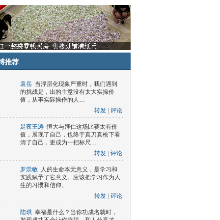
博推荐
袁岳
当浮层化现象严重时，我们遇到
的挑战是，出的主意没有太大实操价
值，从事实际操作的人…
转发
|
评论
足夜王涛
恒大与拜仁这场比赛太有价
值，展现了自己，也终于真刀真枪下看
清了自己，更成为一把标尺…
转发
|
评论
罗崇敏
人的生命本无意义，是学习和
实践赋予了它意义。应该把学习作为人
生的习惯和信仰。
转发
|
评论
陆琪
幸福是什么？当你功成名就时，