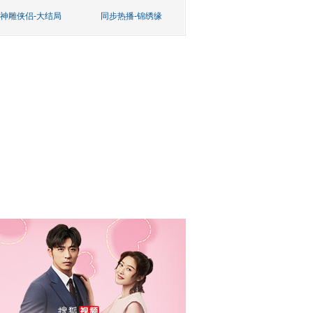
神雕侠侣-大结局
同步热播-锦绣缘