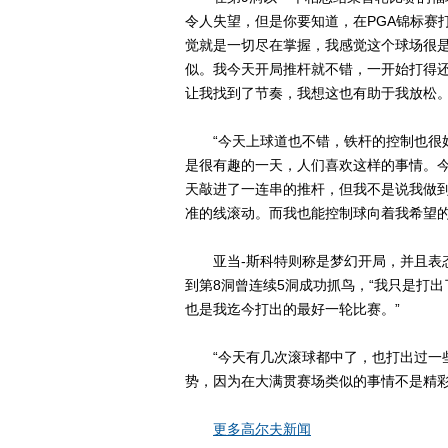
令人失望，但是你要知道，在PGA锦标赛
觉就是一切尽在掌握，我感觉这个球场很
似。我今天开局推杆就不错，一开始打得还
让我找到了节奏，我想这也有助于我放松。
“今天上球道也不错，铁杆的控制也很好
是很有趣的一天，人们喜欢这样的事情。
天敲进了一连串的推杆，但我不是说我做
准的线滚动。而我也能控制球向着我希望的
亚当-斯科特则称是梦幻开局，并且表态
到第8洞曾连续5洞成功抓鸟，“我只是打
也是我迄今打出的最好一轮比赛。”
“今天有几次滚球都中了，也打出过一些
势，因为在大满贯赛场类似的事情不是精彩
更多高尔夫新闻