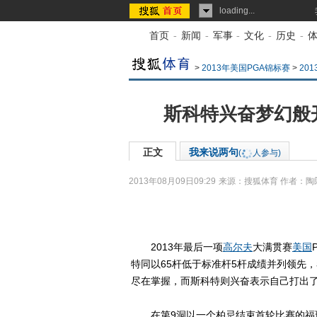
loading...
首页
-
新闻
-
军事
-
文化
-
历史
-
>
2013年美国PGA锦标赛
>
20
斯科特兴奋梦幻般
正文
我来说两句
(
人参与)
2013年08月09日09:29
来源：
搜狐体育
作者：陶
2013年最后一项
高尔夫
大满贯赛
美国
特同以65杆低于标准杆5杆成绩并列领先，
尽在掌握，而斯科特则兴奋表示自己打出
在第9洞以一个柏忌结束首轮比赛的福瑞