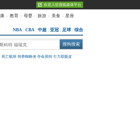
欢迎入驻搜狐媒体平台
康
-
教育
-
母婴
-
旅游
-
美食
-
星座
NBA
|
CBA
|
中超
|
亚冠
|
足球
|
综合
：
死亡航班
饲养蜘蛛侠
夺命房间
引力双眼皮