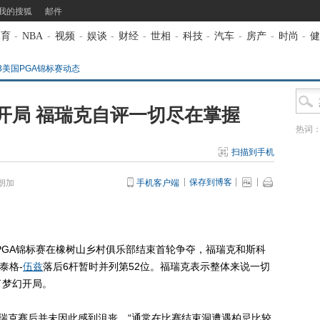
我的搜狐
邮件
体育
-
NBA
-
视频
-
娱谈
-
财经
-
世相
-
科技
-
汽车
-
房产
-
时尚
-
健
13美国PGA锦标赛动态
开局 福瑞克自评一切尽在掌握
热词
扫描到手机
保存到博客
朗加
手机客户端
PGA锦标赛在橡树山乡村俱乐部结束首轮争夺，福瑞克和斯科
泰格-
伍兹
落后6杆暂时并列第52位。福瑞克表示整体来说一切
了梦幻开局。
克赛后并未因此感到沮丧，“通常在比赛结束洞遭遇柏忌比较