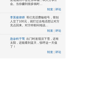
发现成功不会让你幸福，和人分享才
会。当你赚到很多钱时…
转发
|
评论
李英俊律师
哥们充话费输错号，替别
人交了100元，就打过去电话想让对方
充点回来。对方特郁闷地说…
转发
|
评论
急诊科于莺
出门时发现没下雪，还有
太阳，还能看到蓝天，惊呼这一天值
了！
转发
|
评论