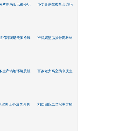
黄片副局长已被停职
小学开课教掼蛋合适吗
姐招聘现场美腿抢镜
准妈妈堕胎捐骨髓救妹
条生产场地环境肮脏
百岁老太高空跳伞庆生
屌丝男士4>爆笑开机
刘欢回应二当冠军导师