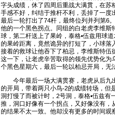
字头成绩，休了四周后重战大满贯，在苏
手感不好，纠结于推杆不利，丢掉了一度
最后一轮打出了74杆，最终位列并列第6。
他的一个黑色拐点。同组的白老虎李维斯
球，第二杆送上了果岭，泰格•伍兹用球道
的果岭距离，竟然诡异的打短了，小球落
接着的救球让他吞下了柏忌，李维斯特伍
这一下，让老虎辛苦取得的领先优势化为
个黑色星期六，最后一轮以柏忌开局，无
今年最后一场大满贯赛，老虎从后九出
的开局，带着两只小鸟-2的成绩转场，但
洞打慢了而被计时，2号洞，泰格•伍兹有一
推，洞口好像有一个拐点，又好像没有，
的结果不太一致。他却没有更多的时间观