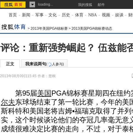
loading...
我的搜狐
邮件
首页
-
新闻
-
军事
-
文化
-
历史
-
体育
-
NBA
-
视频
-
娱谈
-
财
>
2013年美国PGA锦标赛
>
2013美国PGA锦标赛动态
评论：重新强势崛起？ 伍兹能
正文
我来说两句
(
人参与)
2013年08月09日15:45
作者：楚桐
第95届
美国
PGA锦标赛星期四在纽约
尔夫
东球场结束了第一轮比赛，今年的美
斯科特和美国老将吉姆•福瑞克取得了并列
实，这个时候谈论他们的夺冠几率毫无意
成绩很难决定比赛的走向，不过，对于泰格