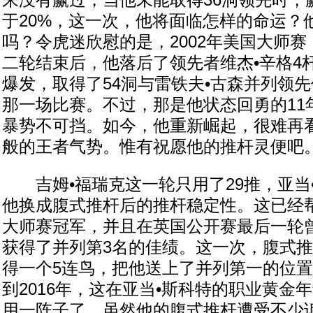
来没有赢过，当他未能取得36洞领先时，
于20%，这一次，他将面临怎样的命运？
吗？令虎迷欣慰的是，2002年美国大师
二轮结束后，他落后了领先者维杰•辛格4
爆发，取得了54洞与雷铁夫•古森并列领
那一场比赛。不过，那是他状态回勇的11
暴势不可挡。如今，他重新崛起，很难再
般的王者气势。惟有祝愿他的推杆灵便吧
吉姆•福瑞克这一轮只用了29推，亚当
他换成腹式推杆后的推杆稳定性。这已经
大师赛冠军，并且在英国公开赛最后一轮
获得了并列第3名的佳绩。这一次，腹式
得一个5连鸟，把他送上了并列第一的位
到2016年，这在亚当•斯科特的职业黄金
用一阵子了，虽然他的腹式推杆遭受不少