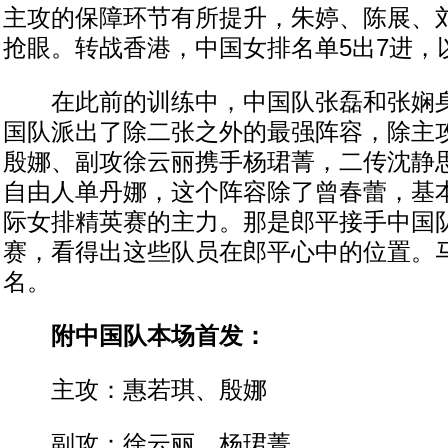
主攻的保障环节有所提升，朱婷、陈展、
抢眼。转战香港，中国女排名单5出7进，
在此前的训练中，中国队张磊和张娴身
国队派出了除二张之外的最强阵容，除主
殷娜、副攻徐云丽携手杨珺菁，二传沈静
自由人单丹娜，这个阵容除了曾春蕾，基
际女排精英赛的主力。那是郎平接手中国
赛，看得出这些队员在郎平心中的位置。
名。
附中国队本场首发：
主攻：惠若琪、殷娜
副攻：徐云丽、杨珺菁