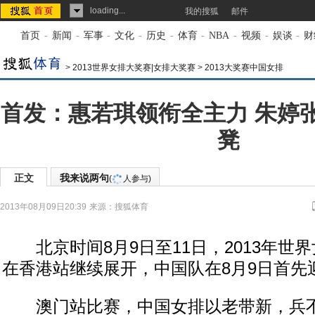
loading...
我的搜狐
邮件
首页
-
新闻
-
军事
-
文化
-
历史
-
体育
-
NBA
-
视频
-
娱谈
-
财
>
2013世界女排大奖赛|女排大奖赛
>
2013大奖赛中国女排
首发：惠若琪领衔全主力 朱婷
凳
正文
我来说两句
(
人参与)
2013年08月09日20:39
来源：
搜狐体育
北京时间8月9日至11日，2013年世
在香港站继续展开，中国队在8月9日首先
澳门站比赛，中国女排以老带新，兵不