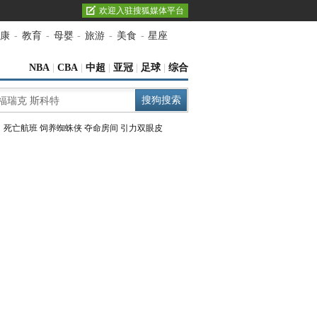
欢迎入驻搜狐媒体平台
康
-
教育
-
母婴
-
旅游
-
美食
-
星座
NBA
|
CBA
|
中超
|
亚冠
|
足球
|
综合
：
死亡航班
饲养蜘蛛侠
夺命房间
引力双眼皮