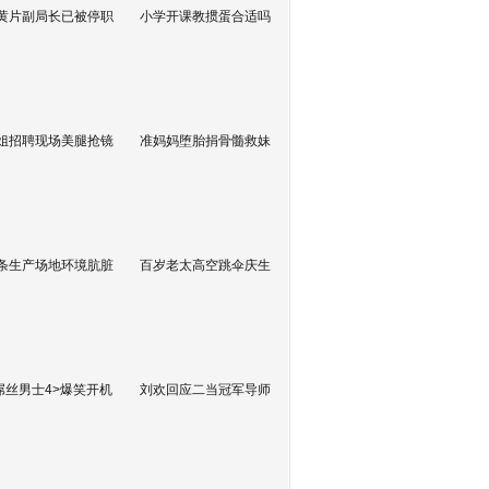
黄片副局长已被停职
小学开课教掼蛋合适吗
姐招聘现场美腿抢镜
准妈妈堕胎捐骨髓救妹
条生产场地环境肮脏
百岁老太高空跳伞庆生
屌丝男士4>爆笑开机
刘欢回应二当冠军导师