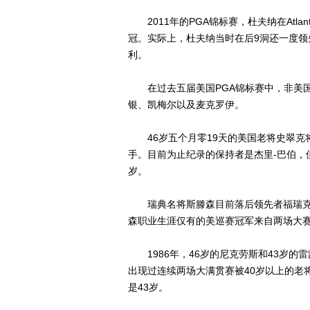
2011年的PGA锦标赛，杜夫纳在Atlan
冠。实际上，杜夫纳当时在后9洞还一度领
利。
在过去五届美国PGA锦标赛中，非美国
银、凯梅尔以及麦克罗伊。
46岁五个月零19天的美国老将史翠克将
手。目前为止纪录的保持者是杰里-巴伯，但
岁。
瑞典名将斯滕森目前落后领先者福瑞克
森职业生涯仅有的美巡赛冠军来自两场大赛：
1986年，46岁的尼克劳斯和43岁的
出现过连续两场大满贯赛被40岁以上的老
是43岁。