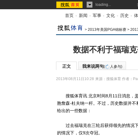
loading...
首页
-
新闻
-
军事
-
文化
-
历史
-
>
2013年美国PGA锦标赛
>
20
数据不利于福瑞克
正文
我来说两句
(
人参与)
2013年08月11日10:28
来源：
搜狐体育
作者：Par
搜狐体育讯 北京时间8月11日消息，
胞詹森-杜夫纳一杆。不过，历史数据并不利于福
给出的一些数据：
过去福瑞克在三轮后获得领先的情况下战
的情况下，仅9次夺冠。