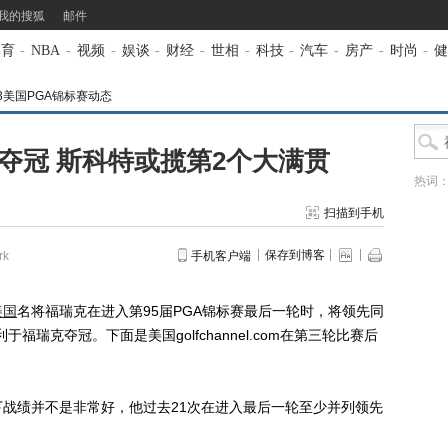
我的搜狐
邮件
体育
-
NBA
-
视频
-
娱谈
-
财经
-
世相
-
科技
-
汽车
-
房产
-
时尚
-
健
13美国PGA锦标赛动态
夺冠 斯科特或揽第2个大满贯
热词
扫描到手机
保存到博客
k
手机客户端
美国
名将福瑞克在进入第95届PGA锦标赛最后一轮时，将领先同
瑞克夺冠。下面是美国golfchannel.com在第三轮比赛后
绩并不是非常好，他过去21次在进入最后一轮至少并列领先