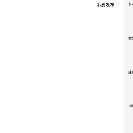
我要发布
看
空
辣
<