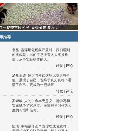
博推荐
袁岳
当浮层化现象严重时，我们遇到
的挑战是，出的主意没有太大实操价
值，从事实际操作的人…
转发
|
评论
足夜王涛
恒大与拜仁这场比赛太有价
值，展现了自己，也终于真刀真枪下看
清了自己，更成为一把标尺…
转发
|
评论
罗崇敏
人的生命本无意义，是学习和
实践赋予了它意义。应该把学习作为人
生的习惯和信仰。
转发
|
评论
陆琪
幸福是什么？当你功成名就时，