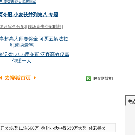
[保存到博客]
热
开奖:头奖11注666万
徐州小伙中得639万大奖
体彩摇奖