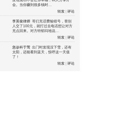
发现成功不会让你幸福，和人分享才
会。当你赚到很多钱时…
转发
|
评论
李英俊律师
哥们充话费输错号，替别
人交了100元，就打过去电话想让对方
充点回来。对方特郁闷地说…
转发
|
评论
急诊科于莺
出门时发现没下雪，还有
太阳，还能看到蓝天，惊呼这一天值
了！
转发
|
评论