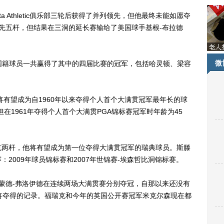
ta Athletic俱乐部三轮后获得了并列领先，但他最终未能如愿夺
先五杆，但结果在三洞的延长赛输给了美国球手基根-布拉德
微
籍球员一共赢得了其中的四届比赛的冠军，包括哈灵顿、梁容
有望成为自1960年以来夺得个人首个大满贯冠军最年长的球
在1961年夺得个人首个大满贯PGA锦标赛冠军时年龄为45
两杆，他将有望成为第一位夺得大满贯冠军的瑞典球员。斯滕
2009年球员锦标赛和2007年世锦赛-埃森哲比洞锦标赛。
雷蒙德-弗洛伊德在连续两场大满贯赛分别夺冠，自那以来还没有
将夺得的记录。福瑞克和今年的英国公开赛冠军米克尔森现在都