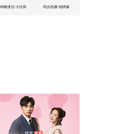
神雕侠侣-大结局
同步热播-锦绣缘