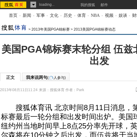
loading...
我的搜狐
邮件
首页
-
新闻
-
军事
-
文化
-
历史
-
体育
-
NBA
-
视频
-
娱谈
-
财
>
2013年美国PGA锦标赛
>
2013美国PGA锦标赛动态
美国PGA锦标赛末轮分组 伍兹北
出发
正文
我来说两句
(
人参与)
2013年08月11日11:24
来源：
搜狐体育
作者：Park
搜狐体育讯 北京时间8月11日消息，第
标赛最后一轮分组和出发时间出炉。美国
纽约州当地时间早上8点25分率先开球，
尔森将在10分钟之后出发，而
伍兹
将于当地