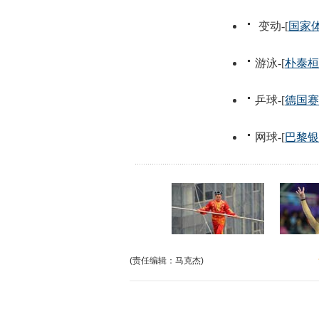
(责任编辑：马克杰)