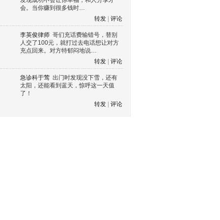
发现成功不会让你幸福，和人分享才
会。当你赚到很多钱时…
转发
|
评论
李英俊律师
哥们充话费输错号，替别
人交了100元，就打过去电话想让对方
充点回来。对方特郁闷地说…
转发
|
评论
急诊科于莺
出门时发现没下雪，还有
太阳，还能看到蓝天，惊呼这一天值
了！
转发
|
评论