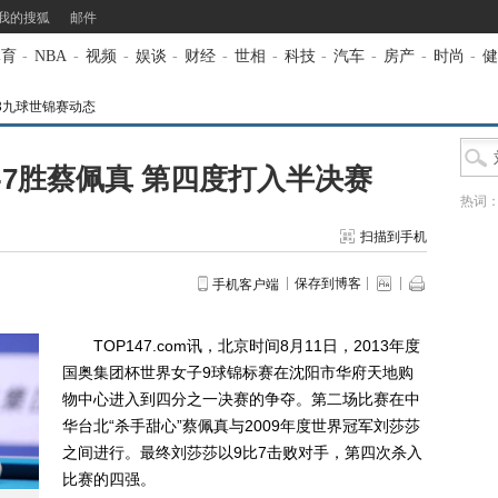
我的搜狐
邮件
体育
-
NBA
-
视频
-
娱谈
-
财经
-
世相
-
科技
-
汽车
-
房产
-
时尚
-
健
13九球世锦赛动态
-7胜蔡佩真 第四度打入半决赛
热词
扫描到手机
保存到博客
手机客户端
TOP147.com讯，北京时间8月11日，2013年度
国奥集团杯世界女子9球锦标赛在沈阳市华府天地购
物中心进入到四分之一决赛的争夺。第二场比赛在中
华台北“杀手甜心”蔡佩真与2009年度世界冠军刘莎莎
之间进行。最终刘莎莎以9比7击败对手，第四次杀入
比赛的四强。