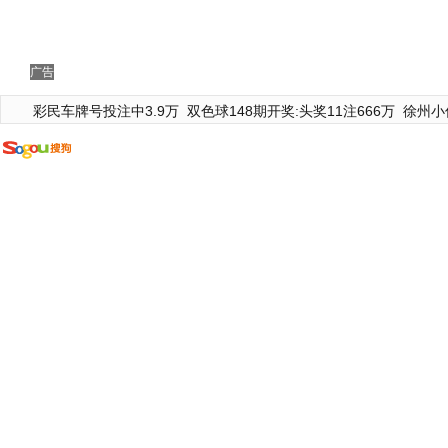
广告
彩民车牌号投注中3.9万
双色球148期开奖:头奖11注666万
徐州小