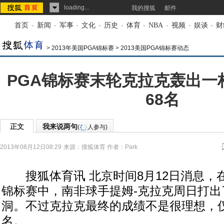
loading...
我的搜狐
邮件
首页
-
新闻
-
军事
-
文化
-
历史
-
体育
-
NBA
-
视频
-
娱谈
-
财
>
2013年美国PGA锦标赛
>
2013美国PGA锦标赛动态
PGA锦标赛末轮克拉克轰出一
68名
正文
我来说两句
(
人参与)
2013年08月12日08:29
来源：
搜狐体育
作者：Park
搜狐体育讯 北京时间8月12日消息，
锦标赛中，南非球手提姆-克拉克周日打出
洞。不过克拉克最终的成绩不是很理想，仅
名。