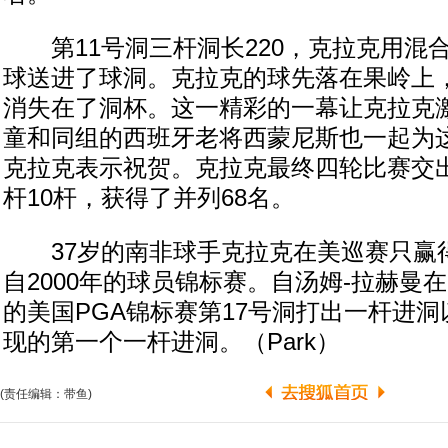
第11号洞三杆洞长220，克拉克用混
球送进了球洞。克拉克的球先落在果岭上
消失在了洞杯。这一精彩的一幕让克拉克
童和同组的西班牙老将西蒙尼斯也一起为
克拉克表示祝贺。克拉克最终四轮比赛交出
杆10杆，获得了并列68名。
37岁的南非球手克拉克在美巡赛只赢
自2000年的球员锦标赛。自汤姆-拉赫曼在
的美国PGA锦标赛第17号洞打出一杆进
现的第一个一杆进洞。（Park）
(责任编辑：带鱼)