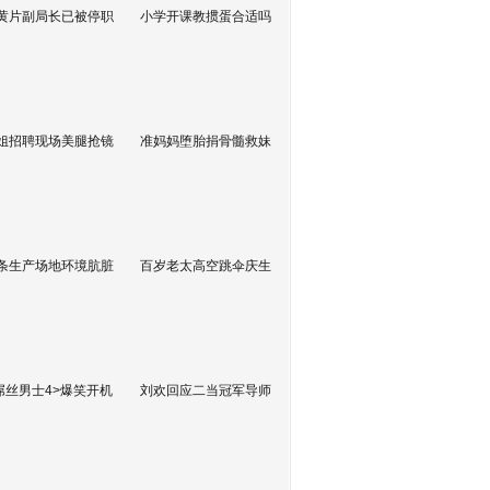
黄片副局长已被停职
小学开课教掼蛋合适吗
姐招聘现场美腿抢镜
准妈妈堕胎捐骨髓救妹
条生产场地环境肮脏
百岁老太高空跳伞庆生
屌丝男士4>爆笑开机
刘欢回应二当冠军导师