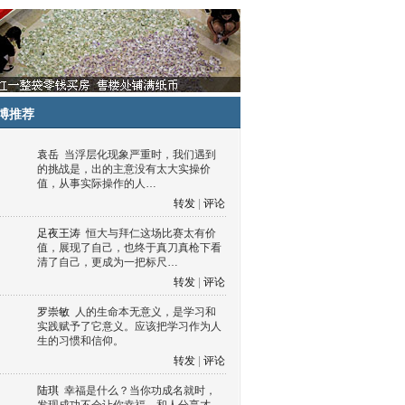
博推荐
袁岳
当浮层化现象严重时，我们遇到
的挑战是，出的主意没有太大实操价
值，从事实际操作的人…
转发
|
评论
足夜王涛
恒大与拜仁这场比赛太有价
值，展现了自己，也终于真刀真枪下看
清了自己，更成为一把标尺…
转发
|
评论
罗崇敏
人的生命本无意义，是学习和
实践赋予了它意义。应该把学习作为人
生的习惯和信仰。
转发
|
评论
陆琪
幸福是什么？当你功成名就时，