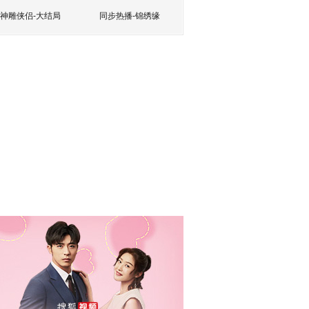
神雕侠侣-大结局
同步热播-锦绣缘