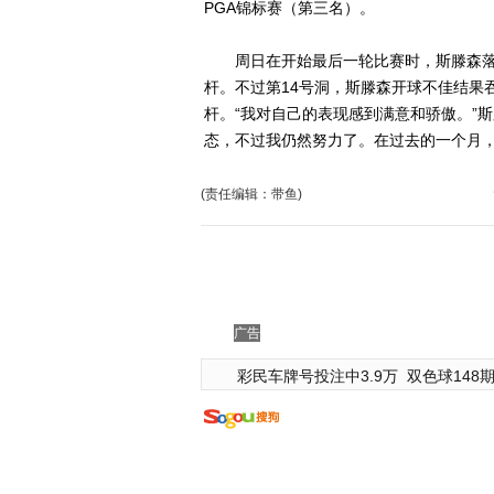
PGA锦标赛（第三名）。
周日在开始最后一轮比赛时，斯滕森落后
杆。不过第14号洞，斯滕森开球不佳结果
杆。“我对自己的表现感到满意和骄傲。”
态，不过我仍然努力了。在过去的一个月，我
(责任编辑：带鱼)
广告
彩民车牌号投注中3.9万
双色球148期