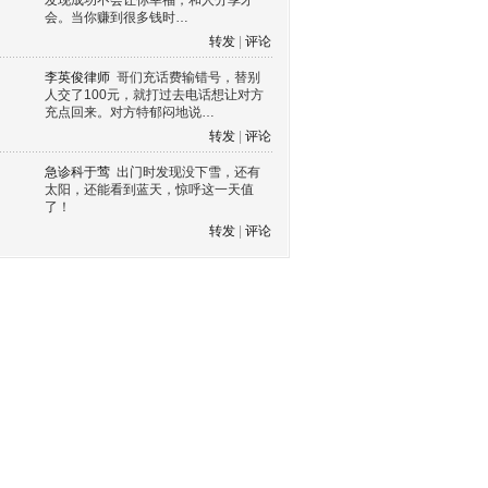
发现成功不会让你幸福，和人分享才
会。当你赚到很多钱时…
转发
|
评论
李英俊律师
哥们充话费输错号，替别
人交了100元，就打过去电话想让对方
充点回来。对方特郁闷地说…
转发
|
评论
急诊科于莺
出门时发现没下雪，还有
太阳，还能看到蓝天，惊呼这一天值
了！
转发
|
评论