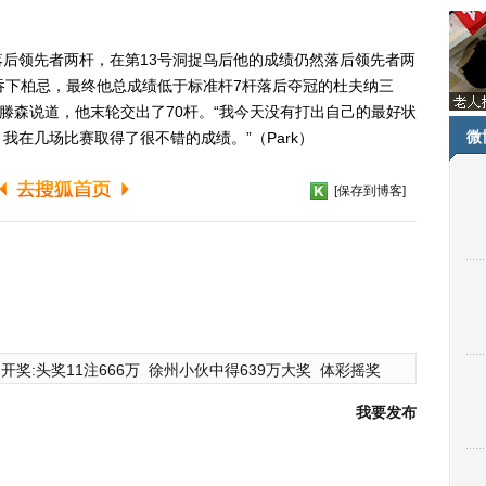
领先者两杆，在第13号洞捉鸟后他的成绩仍然落后领先者两
吞下柏忌，最终他总成绩低于标准杆7杆落后夺冠的杜夫纳三
斯滕森说道，他末轮交出了70杆。“我今天没有打出自己的最好状
微
在几场比赛取得了很不错的成绩。”（Park）
[保存到博客]
开奖:头奖11注666万
徐州小伙中得639万大奖
体彩摇奖
我要发布