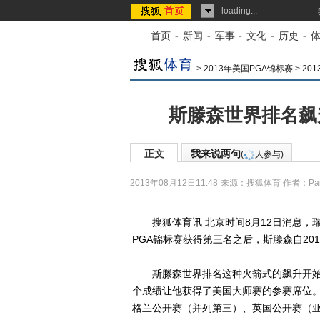
loading...
首页
-
新闻
-
军事
-
文化
-
历史
-
>
2013年美国PGA锦标赛
>
20
斯滕森世界排名飙升
正文
我来说两句
(
人参与)
2013年08月12日11:48
来源：
搜狐体育
作者：Par
搜狐体育讯 北京时间8月12日消息，瑞
PGA锦标赛获得第三名之后，斯滕森自20
斯滕森世界排名这种火箭式的飙升开始
个成绩让他获得了美国大师赛的参赛席位
格兰公开赛（并列第三）、英国公开赛（亚