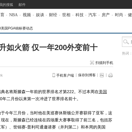
我的搜狐
邮件
体育
-
NBA
-
视频
-
娱谈
-
财经
-
世相
-
科技
-
汽车
-
房产
-
时尚
-
健
13美国PGA锦标赛动态
如火箭 仅一年200外变前十
热词
扫描到手机
保存到博客
k
手机客户端
典名将斯滕森一年前的世界排名才第222。不过本周在
美国
10年二月份以来第一次冲进了世界排名前十。
于今年三月份，当时他在美巡赛休斯顿公开赛获得了亚军，这
。现在，斯滕森已经连续在四场重大赛事取得了前三名，包括苏
军）、世锦赛-普利司通邀请赛（并列第二）和本周的美国