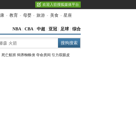
欢迎入驻搜狐媒体平台
康
-
教育
-
母婴
-
旅游
-
美食
-
星座
NBA
|
CBA
|
中超
|
亚冠
|
足球
|
综合
：
死亡航班
饲养蜘蛛侠
夺命房间
引力双眼皮