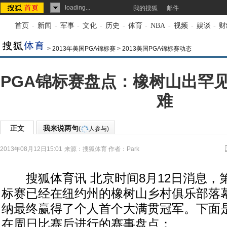
loading...
我的搜狐
邮件
首页
-
新闻
-
军事
-
文化
-
历史
-
体育
-
NBA
-
视频
-
娱谈
-
财
>
2013年美国PGA锦标赛
>
2013美国PGA锦标赛动态
PGA锦标赛盘点：橡树山出罕见
难
正文
我来说两句
(
人参与)
2013年08月12日15:01
来源：
搜狐体育
作者：Park
搜狐体育讯 北京时间8月12日消息，第
标赛已经在纽约州的橡树山乡村俱乐部落
纳最终赢得了个人首个大满贯冠军。下面是
在周日比赛后进行的赛事盘点：