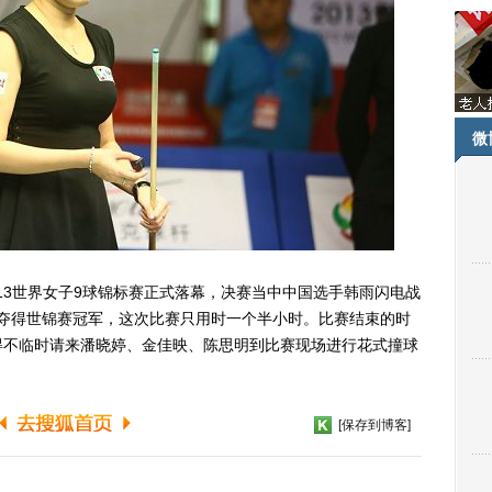
微
2013世界女子9球锦标赛正式落幕，决赛当中中国选手韩雨闪电战
次夺得世锦赛冠军，这次比赛只用时一个半小时。比赛结束的时
得不临时请来潘晓婷、金佳映、陈思明到比赛现场进行花式撞球
[保存到博客]