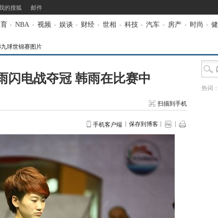
我的搜狐
邮件
体育
-
NBA
-
视频
-
娱谈
-
财经
-
世相
-
科技
-
汽车
-
房产
-
时尚
-
健
13九球世锦赛图片
雨闪电战夺冠 韩雨在比赛中
热词
扫描到手机
保存到博客
手机客户端