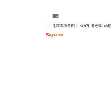
广告
彩民车牌号投注中3.9万
双色球148期