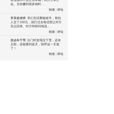
发现成功不会让你幸福，和人分享才
会。当你赚到很多钱时…
转发
|
评论
李英俊律师
哥们充话费输错号，替别
人交了100元，就打过去电话想让对方
充点回来。对方特郁闷地说…
转发
|
评论
急诊科于莺
出门时发现没下雪，还有
太阳，还能看到蓝天，惊呼这一天值
了！
转发
|
评论