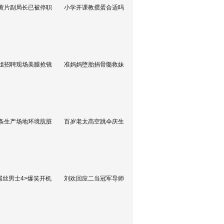
黄片副局长已被停职
小学开课教掼蛋合适吗
姐招聘现场美腿抢镜
准妈妈堕胎捐骨髓救妹
条生产场地环境肮脏
百岁老太高空跳伞庆生
屌丝男士4>爆笑开机
刘欢回应二当冠军导师