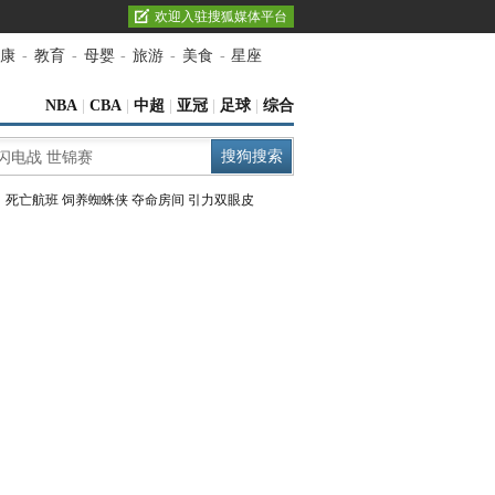
欢迎入驻搜狐媒体平台
康
-
教育
-
母婴
-
旅游
-
美食
-
星座
NBA
|
CBA
|
中超
|
亚冠
|
足球
|
综合
：
死亡航班
饲养蜘蛛侠
夺命房间
引力双眼皮