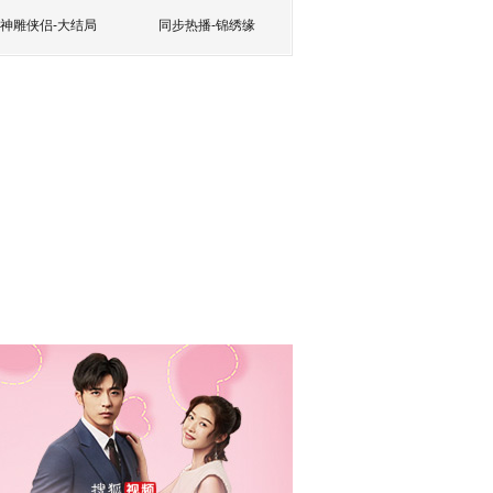
神雕侠侣-大结局
同步热播-锦绣缘