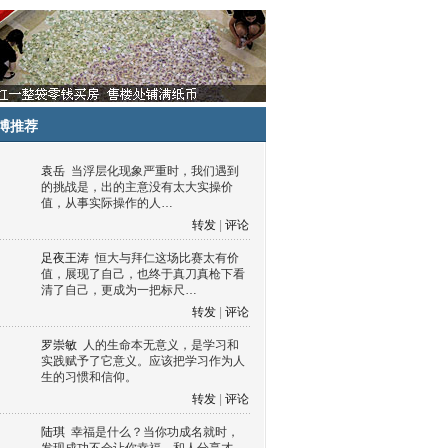
博推荐
袁岳
当浮层化现象严重时，我们遇到
的挑战是，出的主意没有太大实操价
值，从事实际操作的人…
转发
|
评论
足夜王涛
恒大与拜仁这场比赛太有价
值，展现了自己，也终于真刀真枪下看
清了自己，更成为一把标尺…
转发
|
评论
罗崇敏
人的生命本无意义，是学习和
实践赋予了它意义。应该把学习作为人
生的习惯和信仰。
转发
|
评论
陆琪
幸福是什么？当你功成名就时，