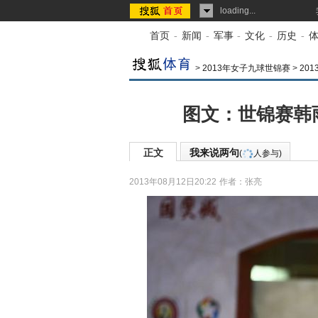
loading...
首页
-
新闻
-
军事
-
文化
-
历史
-
>
2013年女子九球世锦赛
>
20
图文：世锦赛韩
正文
我来说两句
(
人参与)
2013年08月12日20:22
作者：张亮