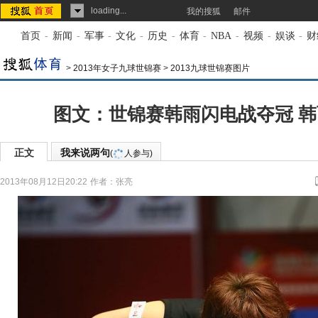
loading...
我的搜狐
邮件
首页
-
新闻
-
军事
-
文化
-
历史
-
体育
-
NBA
-
视频
-
娱谈
-
财
>
2013年女子九球世锦赛
>
2013九球世锦赛图片
图文：世锦赛韩雨闪电战夺冠 
正文
我来说两句
(
人参与)
2013年08月12日20:22
作者：张亮