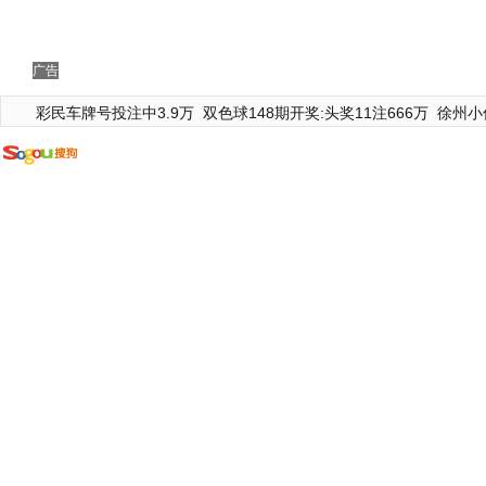
广告
彩民车牌号投注中3.9万
双色球148期开奖:头奖11注666万
徐州小