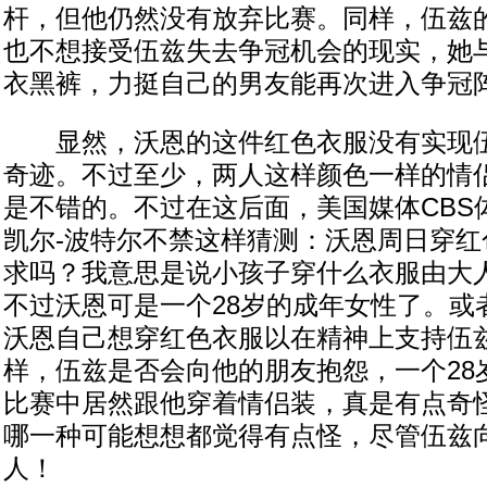
杆，但他仍然没有放弃比赛。同样，伍兹的
也不想接受伍兹失去争冠机会的现实，她
衣黑裤，力挺自己的男友能再次进入争冠
显然，沃恩的这件红色衣服没有实现伍
奇迹。不过至少，两人这样颜色一样的情
是不错的。不过在这后面，美国媒体CBS
凯尔-波特尔不禁这样猜测：沃恩周日穿红
求吗？我意思是说小孩子穿什么衣服由大
不过沃恩可是一个28岁的成年女性了。或
沃恩自己想穿红色衣服以在精神上支持伍
样，伍兹是否会向他的朋友抱怨，一个28
比赛中居然跟他穿着情侣装，真是有点奇
哪一种可能想想都觉得有点怪，尽管伍兹
人！