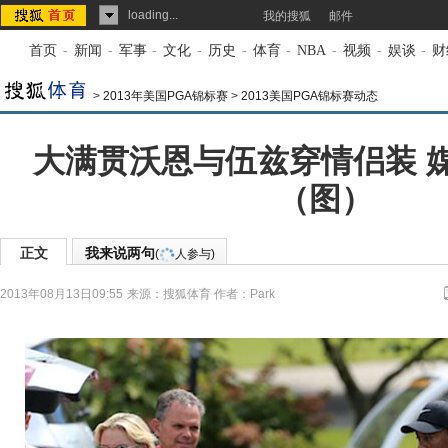
loading...
我的搜狐
邮件
首页
-
新闻
-
军事
-
文化
-
历史
-
体育
-
NBA
-
视频
-
娱谈
-
财
>
2013年美国PGA锦标赛
>
2013美国PGA锦标赛动态
大满贯沃恩与伍兹穿情侣装 
（图）
正文
我来说两句
(
人参与)
2013年08月13日09:55
来源：
搜狐体育
作者：Park