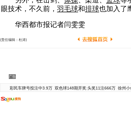
另外，在击剑、
体操
、柔道、
篮球
等
眼技术，不久前，
羽毛球
和
排球
也加入了
华西都市报记者闫雯雯
(责任编辑：杜涛)
广告
彩民车牌号投注中3.9万
双色球148期开奖:头奖11注666万
徐州小