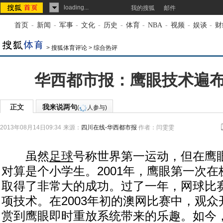
loading...
我的搜狐
邮件
首页
-
新闻
-
军事
-
文化
-
历史
-
体育
-
NBA
-
视频
-
娱谈
-
财
>
搜狐体育评论
>
综合热评
华西都市报：鹰眼技术遍
正文
我来说两句
(
人参与)
2013年08月14日09:34
来源：
四川在线-华西都市报
作者：闫雯雯
虽然
足球
号称世界第一运动，但在鹰
对算是个小学生。2001年，鹰眼第一次
取得了非常大的成功。过了一年，网球比
项技术。在2003年初的澳网比赛中，观
赏到鹰眼即时重放系统带来的乐趣。如今