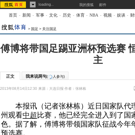
loading...
我的搜狐
邮件
首页
-
新闻
-
军事
-
文化
-
历史
-
体育
-
NBA
-
视频
-
娱谈
-
财
>
国足
>
关注国足
傅博将带国足踢亚洲杯预选赛 
主
正文
我来说两句
(
人参与)
2013年08月14日12:30
来源：
大连日报
作者：张林栋
本报讯（记者张林栋）近日国家队代理
州观看
中超
比赛，他已经完全进入到了国
色。据了解，傅博将带领国家队征战今年
预选赛。