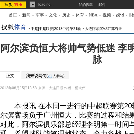
loading...
我的搜狐
邮件
首页
-
新闻
-
军事
-
文化
-
历史
-
体育
-
NBA
-
视频
-
娱谈
-
财
>
中超|中超联赛|2013中超第21轮
>
大连阿尔滨VS江苏舜天
阿尔滨负恒大将帅气势低迷 李
脉
正文
我来说两句
(
人参与)
2013年08月15日13:58
来源：
大连日报
作者：杨大伟
本报讯 在本周一进行的
中超
联赛第2
尔滨客场负于广州恒大，比赛的过程和结
对此，阿尔滨俱乐部总经理李明第一时间
通，希望球队能够调整状态，全力备战下