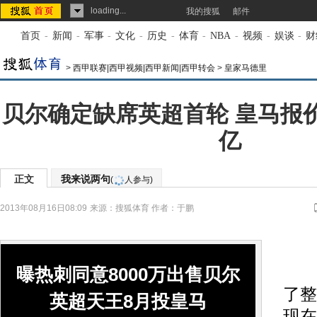
loading...
我的搜狐
邮件
首页
-
新闻
-
军事
-
文化
-
历史
-
体育
-
NBA
-
视频
-
娱谈
-
财
>
西甲联赛|西甲视频|西甲新闻|西甲转会
>
皇家马德里
贝尔确定缺席英超首轮 皇马报价:
亿
正文
我来说两句
(
人参与)
2013年08月16日08:09
来源：
搜狐体育
作者：于鹏
在
曝热刺同意8000万出售贝尔
了整
英超天王8月投皇马
现在