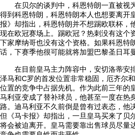
在贝尔的谈判中，科恩特朗一直被视为
得到科恩特朗，科恩特朗本人也想要离开
报》却指出，科恩特朗并不想踢欧联杯，
现在欧冠赛场上。踢欧冠？热刺没有这个
下家摩纳哥也没有这个资格。如果科恩特
话，下赛季他很可能就将加盟巴黎圣日耳
在目前皇马主力阵容中，安切洛蒂安排
泽马和C罗的首发位置非常稳固，厄齐尔
位置的竞争中占据先机。作为此前三年的
马利亚变成了替补球员，他甚至一度在热
路。迪马利亚不久前倒是曾有过表态，他
但《马卡报》却指出，一旦皇马买来了贝
将会被迫离开。皇马需要靠出售球员尽量
竞争也需要良性而非恶性。