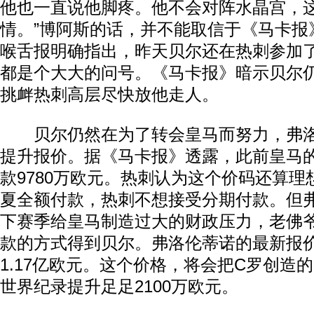
他也一直说他脚疼。他不会对阵水晶宫，
情。”博阿斯的话，并不能取信于《马卡报
喉舌报明确指出，昨天贝尔还在热刺参加
都是个大大的问号。《马卡报》暗示贝尔
挑衅热刺高层尽快放他走人。
贝尔仍然在为了转会皇马而努力，弗洛
提升报价。据《马卡报》透露，此前皇马
款9780万欧元。热刺认为这个价码还算
夏全额付款，热刺不想接受分期付款。但
下赛季给皇马制造过大的财政压力，老佛
款的方式得到贝尔。弗洛伦蒂诺的最新报
1.17亿欧元。这个价格，将会把C罗创造的
世界纪录提升足足2100万欧元。