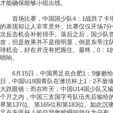
才能确保能够小组出线。
首场比赛，中国国少队4：1战胜了卡
的表现却让人非常意外。比赛仅仅开场7
次反击机会补射得手。落后之后，国少队
攻，但是效果并不是很明显，倒是东帝汶
球机会，好在并没有把握住。最终，0：1
哨响。
6月15日，中国男足在合肥1：5惨败给
日，中国U19国青队在潍坊杯上1：2不敌
大跌眼镜；而在昨天，中国U14国少队又
个月之内，中国三支国字号队伍先后输给
界第137位、第165位和第183位。如此
足在东亚杯上的自我救赎瞬间就化为乌有