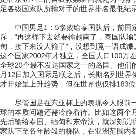
足各级国家队所输对手的世界排名最低纪
中国男足1：5惨败给泰国队后，前国
斥，“再这样下去就要输越南了，泰国队输
甸，接下来没人输了”，没想到竟一语成谶
这个国家2002年才独立，全国人口100
全球20个最不发达国家之一的岛国。他们的
月12日加入国际足联之后，长期名列世界
才开始呈上升趋势，但在世界也仅排183
尽管国足在东亚杯上的表现令人眼前一
球的本质问题还需冷静看待。比如这两个
先后输给泰国、缅甸和东帝汶，就深刻说
家队下至各年龄段的梯队，在亚洲范围内