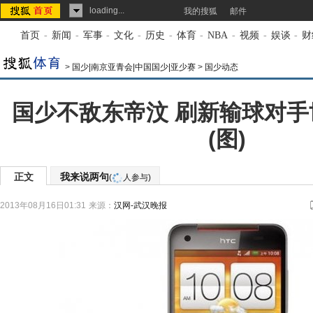
loading...
我的搜狐
邮件
首页
-
新闻
-
军事
-
文化
-
历史
-
体育
-
NBA
-
视频
-
娱谈
-
财
>
国少|南京亚青会|中国国少|亚少赛
>
国少动态
国少不敌东帝汶 刷新输球对
(图)
正文
我来说两句
(
人参与)
2013年08月16日01:31
来源：
汉网-武汉晚报