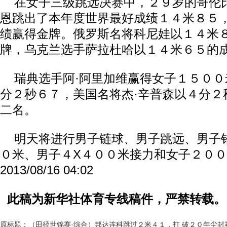
在女子三级跳远决赛中，２９岁的哥伦比
恩跳出了本年度世界最好成绩１４米８５
绩赢得金牌。俄罗斯名将科尼娃以１４米
牌，乌克兰选手萨拉杜哈以１４米６５的
瑞典选手阿·阿里加维赢得女子１５００
分２秒６７，美国名将杰·辛普森以４分２
二名。
明天将进行男子链球、男子跳远、男子
０米、男子４X４００米接力和女子２０
2013/08/16 04:02
此稿为新华社体育专线稿件，严禁转载。
原标题：（田径世锦赛·综合）邦达连科跳过２米４１，打 破２０年尘封