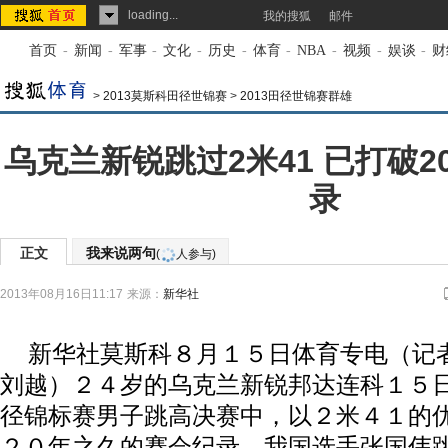
loading...
我的搜狐
邮件
首页
-
新闻
-
军事
-
文化
-
历史
-
体育
-
NBA
-
视频
-
娱谈
-
财
>
2013莫斯科田径世锦赛
>
2013田径世锦赛群雄
乌克兰新锐跳过2米41 已打破
录
正文
我来说两句
(
人参与)
2013年08月16日11:17
来源：
新华社
新华社莫斯科８月１５日体育专电（记
刘越）２４岁的乌克兰新锐邦达连科１５
径锦标赛男子跳高决赛中，以２米４１的
２０年之久的赛会纪录。我国选手张国伟