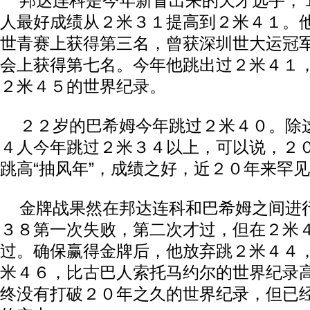
邦达连科是今年新冒出来的天才选手，
人最好成绩从２米３１提高到２米４１。
世青赛上获得第三名，曾获深圳世大运冠
会上获得第七名。今年他跳出过２米４１
２米４５的世界纪录。
２２岁的巴希姆今年跳过２米４０。除
４人今年跳过２米３４以上，可以说，２
跳高“抽风年”，成绩之好，近２０年来罕
金牌战果然在邦达连科和巴希姆之间进
３８第一次失败，第二次才过，但在２米
过。确保赢得金牌后，他放弃跳２米４４
米４６，比古巴人索托马约尔的世界纪录
终没有打破２０年之久的世界纪录，但已