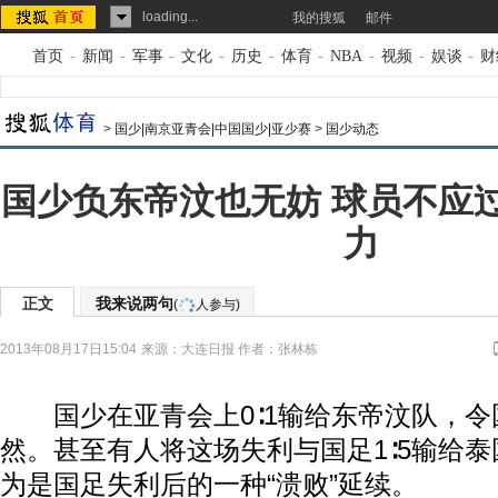
loading...
我的搜狐
邮件
首页
-
新闻
-
军事
-
文化
-
历史
-
体育
-
NBA
-
视频
-
娱谈
-
财
>
国少|南京亚青会|中国国少|亚少赛
>
国少动态
国少负东帝汶也无妨 球员不应
力
正文
我来说两句
(
人参与)
2013年08月17日15:04
来源：
大连日报
作者：张林栋
国少在亚青会上0∶1输给东帝汶队，令
然。甚至有人将这场失利与国足1∶5输给
为是国足失利后的一种“溃败”延续。