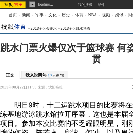
loading...
我的搜狐
邮件
首页
-
新闻
-
军事
-
文化
-
历史
-
体育
-
NBA
-
视频
-
娱谈
-
财
>
2013全运会跳水
>
2013全运跳水动态
跳水门票火爆仅次于篮球赛 何
贯
正文
我来说两句
(
人参与)
2013年08月22日11:53
来源：
沈阳晚报
明日9时，十二运跳水项目的比赛将在
练基地
游泳
跳水馆拉开序幕，这也是本届
项目。参加本次比赛的不乏耀眼明星，刚
牌的何姿、陈若琳、邱波、何冲，以及奥