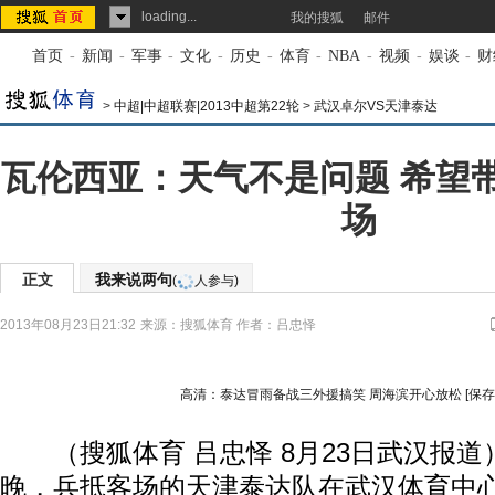
loading...
我的搜狐
邮件
首页
-
新闻
-
军事
-
文化
-
历史
-
体育
-
NBA
-
视频
-
娱谈
-
财
>
中超|中超联赛|2013中超第22轮
>
武汉卓尔VS天津泰达
瓦伦西亚：天气不是问题 希望
场
正文
我来说两句
(
人参与)
2013年08月23日21:32
来源：
搜狐体育
作者：吕忠怿
高清：泰达冒雨备战三外援搞笑 周海滨开心放松
[保
（搜狐体育 吕忠怿 8月23日武汉报道）
晚，兵抵客场的天津泰达队在武汉体育中