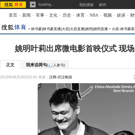
loading...
我的搜狐
邮件
首页
-
新闻
-
军事
-
文化
-
历史
-
体育
-
NBA
-
视频
-
娱谈
-
财
>
林书豪|林书豪直播|火箭|火箭直播|姚明|姚明直播
>
火箭-林书豪新
姚明叶莉出席微电影首映仪式 现
正文
我来说两句
(
人参与)
2013年08月26日10:45
来源：
汉网-武汉晚报