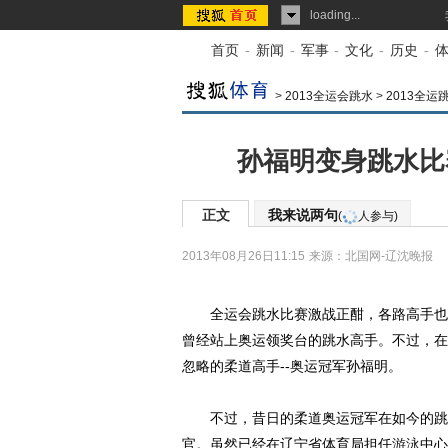
loading...
首页
-
新闻
-
军事
-
文化
-
历史
-
>
2013全运会跳水
>
2013全运
孙福明变身跳水比
正文
我来说两句
(
人参与)
2013年08月26日11:15
来源：
北国网-辽沈晚报
全运会跳水比赛激战正酣，各路高手也陆
曾经站上奥运领奖台的跳水高手。不过，在
忽略的柔道高手--奥运冠军孙福明。
不过，昔日的柔道奥运冠军在如今的跳水
官。虽然已经在辽宁省体育局担任
游泳
中心