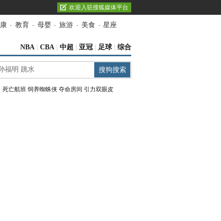
欢迎入驻搜狐媒体平台
康
-
教育
-
母婴
-
旅游
-
美食
-
星座
NBA
|
CBA
|
中超
|
亚冠
|
足球
|
综合
：
死亡航班
饲养蜘蛛侠
夺命房间
引力双眼皮