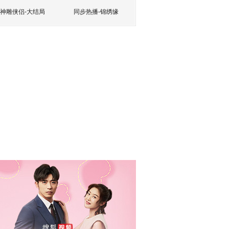
神雕侠侣-大结局
同步热播-锦绣缘