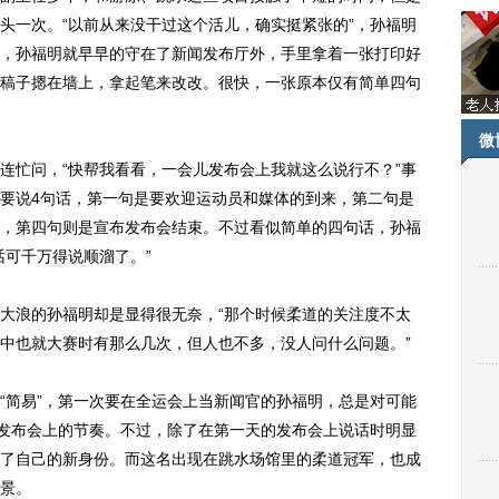
头一次。“以前从来没干过这个活儿，确实挺紧张的”，孙福明
，孙福明就早早的守在了新闻发布厅外，手里拿着一张打印好
稿子摁在墙上，拿起笔来改改。很快，一张原本仅有简单四句
微
忙问，“快帮我看看，一会儿发布会上我就这么说行不？”事
要说4句话，第一句是要欢迎运动员和媒体的到来，第二句是
，第四句则是宣布发布会结束。不过看似简单的四句话，孙福
话可千万得说顺溜了。”
浪的孙福明却是显得很无奈，“那个时候柔道的关注度不太
中也就大赛时有那么几次，但人也不多，没人问什么问题。”
简易”，第一次要在全运会上当新闻官的孙福明，总是对可能
好发布会上的节奏。不过，除了在第一天的发布会上说话时明显
了自己的新身份。而这名出现在跳水场馆里的柔道冠军，也成
景。