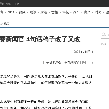
我的搜狐
邮件
体育
-
NBA
-
视频
-
娱谈
-
财经
-
世相
-
科技
-
汽车
-
房产
-
时尚
-
健
跳水动态
赛新闻官 4句话稿子改了又改
热词
扫描到手机
手机客户端
保存到博客
续登场亮相，可以说这几天在比赛场馆内几乎随处可以见到
这星光璀璨的跳水场馆中，却还低调的隐藏着一个被大多数人
比赛中却有着不一样的身份：她是赛后新闻发布会的新闻
副主任多年，和游泳、跳水这些项目接触了不短的时间，但是