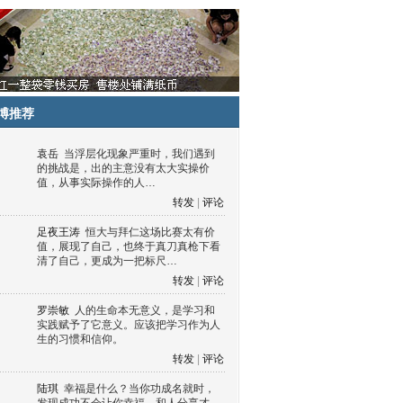
博推荐
袁岳
当浮层化现象严重时，我们遇到
的挑战是，出的主意没有太大实操价
值，从事实际操作的人…
转发
|
评论
足夜王涛
恒大与拜仁这场比赛太有价
值，展现了自己，也终于真刀真枪下看
清了自己，更成为一把标尺…
转发
|
评论
罗崇敏
人的生命本无意义，是学习和
实践赋予了它意义。应该把学习作为人
生的习惯和信仰。
转发
|
评论
陆琪
幸福是什么？当你功成名就时，