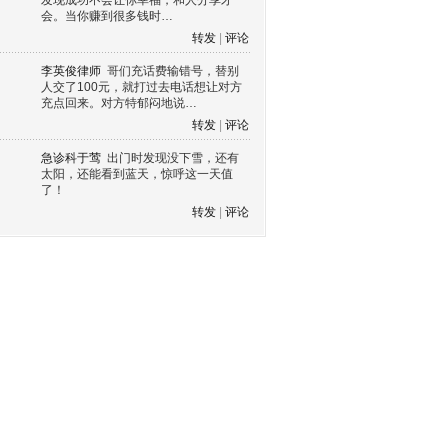
发现成功不会让你幸福，和人分享才
会。当你赚到很多钱时…
转发
|
评论
李英俊律师
哥们充话费输错号，替别
人交了100元，就打过去电话想让对方
充点回来。对方特郁闷地说…
转发
|
评论
急诊科于莺
出门时发现没下雪，还有
太阳，还能看到蓝天，惊呼这一天值
了！
转发
|
评论