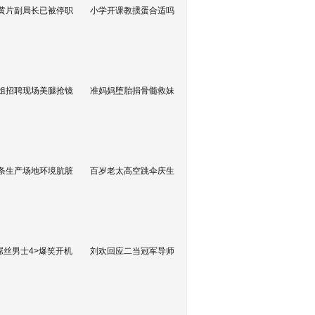
黄片副局长已被停职
小学开课教掼蛋合适吗
姐招聘现场美腿抢镜
准妈妈堕胎捐骨髓救妹
条生产场地环境肮脏
百岁老太高空跳伞庆生
屌丝男士4>爆笑开机
刘欢回应二当冠军导师