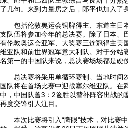
练。郎平和巴西队主教练吉马良斯十分熟
了几句。来到力量房之后，郎平也加入了
包括伦敦奥运会铜牌得主、东道主日本
支队伍将参加今年的总决赛。除了日本、
有伦敦奥运会亚军、大奖赛三连冠得主
美
维亚队和前世界冠军意大利队。对于分站
名第一的中国队来说，总决赛场场都是硬
总决赛将采用单循环赛制。当地时间28
国队将在首场比赛中迎战塞尔维亚队。在
中，中国队曾3：2险胜以替补阵容出战的
再度交锋引人注目。
本次比赛将引入“鹰眼”技术，对比赛中