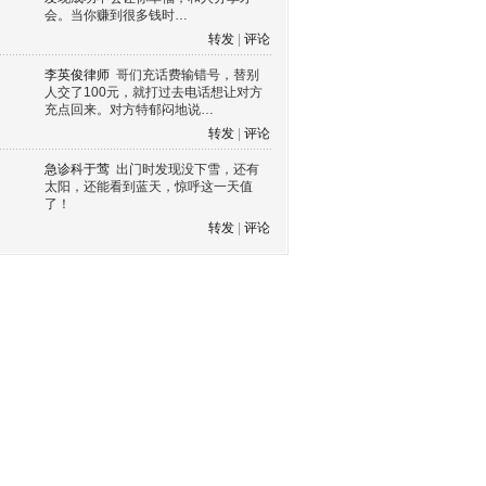
会。当你赚到很多钱时…
转发
|
评论
李英俊律师
哥们充话费输错号，替别
人交了100元，就打过去电话想让对方
充点回来。对方特郁闷地说…
转发
|
评论
急诊科于莺
出门时发现没下雪，还有
太阳，还能看到蓝天，惊呼这一天值
了！
转发
|
评论