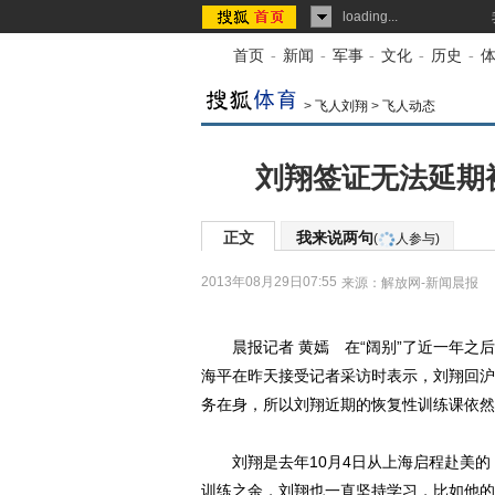
loading...
首页
-
新闻
-
军事
-
文化
-
历史
-
>
飞人刘翔
>
飞人动态
刘翔签证无法延期
正文
我来说两句
(
人参与)
2013年08月29日07:55
来源：
解放网-新闻晨报
晨报记者 黄嫣 在“阔别”了近一年之后
海平在昨天接受记者采访时表示，刘翔回沪
务在身，所以刘翔近期的恢复性训练课依然
刘翔是去年10月4日从上海启程赴美的，
训练之余，刘翔也一直坚持学习，比如他的