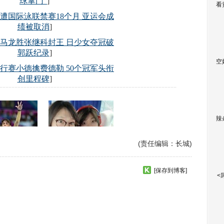
看
空
辣
(责任编辑：长城)
[保存到博客]
<