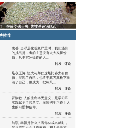
博推荐
袁岳
当浮层化现象严重时，我们遇到
的挑战是，出的主意没有太大实操价
值，从事实际操作的人…
转发
|
评论
足夜王涛
恒大与拜仁这场比赛太有价
值，展现了自己，也终于真刀真枪下看
清了自己，更成为一把标尺…
转发
|
评论
罗崇敏
人的生命本无意义，是学习和
实践赋予了它意义。应该把学习作为人
生的习惯和信仰。
转发
|
评论
陆琪
幸福是什么？当你功成名就时，
发现成功不会让你幸福，和人分享才