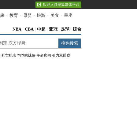
欢迎入驻搜狐媒体平台
康
-
教育
-
母婴
-
旅游
-
美食
-
星座
NBA
|
CBA
|
中超
|
亚冠
|
足球
|
综合
：
死亡航班
饲养蜘蛛侠
夺命房间
引力双眼皮