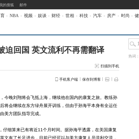
我的搜狐
邮件
体育
-
NBA
-
视频
-
娱谈
-
财经
-
世相
-
科技
-
汽车
-
房产
-
时尚
-
健
被迫回国 英文流利不再需翻译
热词
扫描到手机
手机客户端
保存到博客
，今晚刘翔将会飞抵上海，继续他在国内的康复之旅。教练孙
后将会继续在东方绿舟展开训练，但由于孙海平本身有全运任
由美方团队指导完成。
仔细算来已有将近11个月时间。据孙海平透露，在
美国
康复
英文有了长足进步，目前已经可以与美方康复人员流利交流，