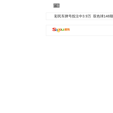
广告
彩民车牌号投注中3.9万
双色球148期