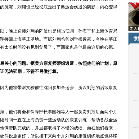
的沉淀，刘翔也已经彻底走出了奥运会伤退的阴影，内心变得
，晚上迎接刘翔的阵仗也是相当低调，孙海平和上海体育局
微
翔接回上海莘庄基地。而据刘翔爸爸刘学根透露，今晚在莘庄
有太长时间没有见到父母了，而回家也是他目前迫切的心愿。
最关心的问题。据美方康复师蒂姆透露，按照他们的计划，原
证无法延期，不得不另做打算。
为他将带谢文骏前往沈阳参加全运会，所以刘翔的后续康复
，他们将会和保障部长李国雄等人一起负责刘翔后面两个月
段时间一直在上海负责一些运动队的康复训练，帮助备战全运
他俩带队完成的，并且都取得了不错的成绩。而在他们看来，
硬件设施更好，所以接下来两个月刘翔的康复训练地点也将移