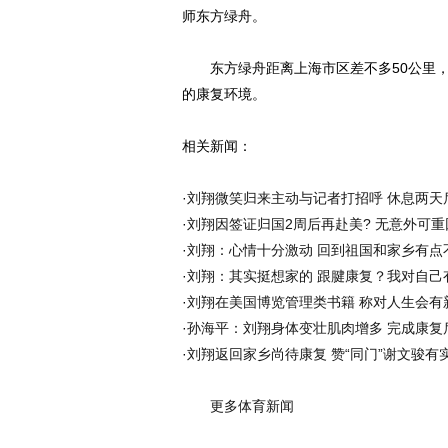
师东方绿舟。
东方绿舟距离上海市区差不多50公里，
的康复环境。
相关新闻：
·
刘翔微笑归来主动与记者打招呼 休息两天
·
刘翔因签证归国2周后再赴美? 无意外可重
·
刘翔：心情十分激动 回到祖国和家乡有点
·
刘翔：其实挺想家的 跟腱康复？我对自己
·
刘翔在美国博览管理类书籍 称对人生会有
·
孙海平：刘翔身体变壮肌肉增多 完成康复
·
刘翔返回家乡尚待康复 赞“同门”谢文骏有
更多体育新闻