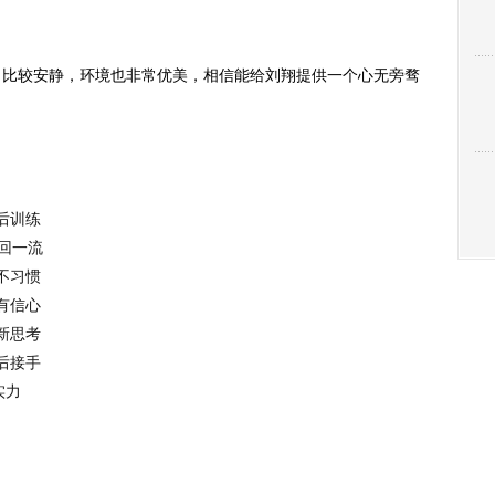
比较安静，环境也非常优美，相信能给刘翔提供一个心无旁骛
后训练
回一流
不习惯
有信心
新思考
后接手
实力