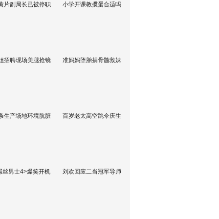
黄片副局长已被停职
小学开课教掼蛋合适吗
姐招聘现场美腿抢镜
准妈妈堕胎捐骨髓救妹
条生产场地环境肮脏
百岁老太高空跳伞庆生
屌丝男士4>爆笑开机
刘欢回应二当冠军导师