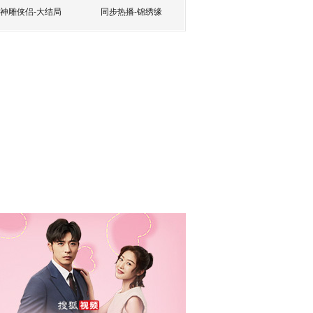
神雕侠侣-大结局
同步热播-锦绣缘