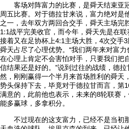
客场对阵富力的比赛，是舜天结束亚冠
周五比赛。对于德拉甘来说，富力绝对是
之一，去年双方两回合交手，舜天主场完
1:1战平完美收官，而今年，舜天先是在联
接着又在足协杯上4:1主场大胜，4次交手
舜天占尽了心理优势。“我们两年来对富力
在心理上肯定不会害怕对手，只要我们把
信结果还是好的。”说到过往的战绩，德拉
然，刚刚赢得一个半月来首场胜利的舜天
势头保持下去，毕竟对于德拉甘而言，第1
满意的，此前他也表示，未来的8轮联赛
能多赢球，多拿积分。
不过现在的这支富力，已经不是当初那
天血洗的球队，
埃里克森
的到来，已经让