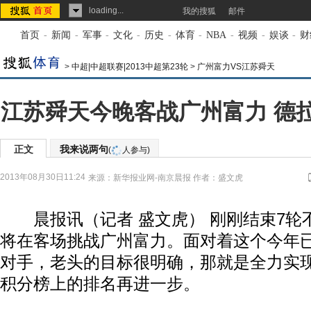
loading...
我的搜狐
邮件
首页
-
新闻
-
军事
-
文化
-
历史
-
体育
-
NBA
-
视频
-
娱谈
-
财
>
中超|中超联赛|2013中超第23轮
>
广州富力VS江苏舜天
江苏舜天今晚客战广州富力 德拉
正文
我来说两句
(
人参与)
2013年08月30日11:24
来源：
新华报业网-南京晨报
作者：盛文虎
晨报讯（记者 盛文虎） 刚刚结束7轮
将在客场挑战广州富力。面对着这个今年
对手，老头的目标很明确，那就是全力实现
积分榜上的排名再进一步。