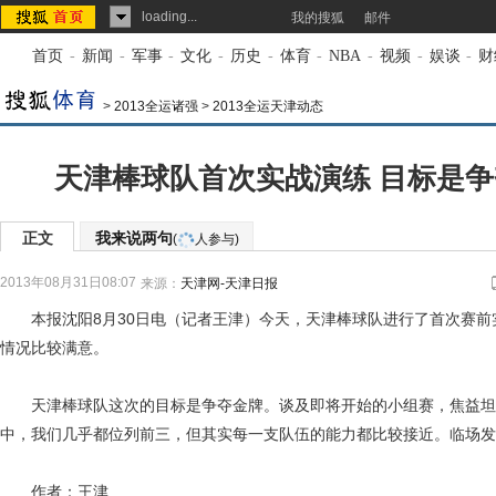
loading...
我的搜狐
邮件
首页
-
新闻
-
军事
-
文化
-
历史
-
体育
-
NBA
-
视频
-
娱谈
-
财
>
2013全运诸强
>
2013全运天津动态
天津棒球队首次实战演练 目标是
正文
我来说两句
(
人参与)
2013年08月31日08:07
来源：
天津网-天津日报
本报沈阳8月30日电（记者王津）今天，天津棒球队进行了首次赛前
情况比较满意。
天津棒球队这次的目标是争夺金牌。谈及即将开始的小组赛，焦益坦言
中，我们几乎都位列前三，但其实每一支队伍的能力都比较接近。临场发
作者：王津