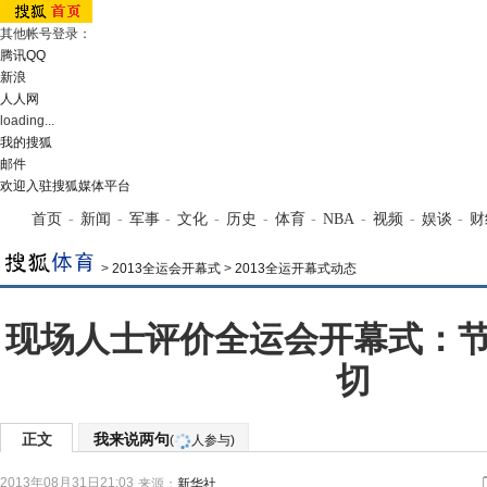
其他帐号登录：
腾讯QQ
新浪
人人网
loading...
我的搜狐
邮件
欢迎入驻搜狐媒体平台
首页
-
新闻
-
军事
-
文化
-
历史
-
体育
-
NBA
-
视频
-
娱谈
-
财
>
2013全运会开幕式
>
2013全运开幕式动态
现场人士评价全运会开幕式：
切
正文
我来说两句
(
人参与)
2013年08月31日21:03
来源：
新华社