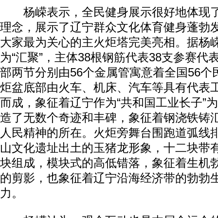
杨嵘表示，全民健身展示很好地体现了“
理念，展示了辽宁群众文化体育健身蓬勃
大家最为关心的主火炬塔完美亮相。据杨
为“汇聚”，主体38根钢筋代表38支参赛
部两节分别由56个金属管寓意着全国56
炬盆底部由火车、机床、汽车等具有代表
而成，象征着辽宁作为“共和国工业长子”
造了无数个奇迹和丰碑，象征着钢浇铁铸
人民精神的所在。火炬旁舞台围跑道弧线
山文化遗址出土的玉猪龙形象，十二块带
块组成，模块式的高低错落，象征着生机
的剪影，也象征着辽宁沿海经济带的勃勃
力。