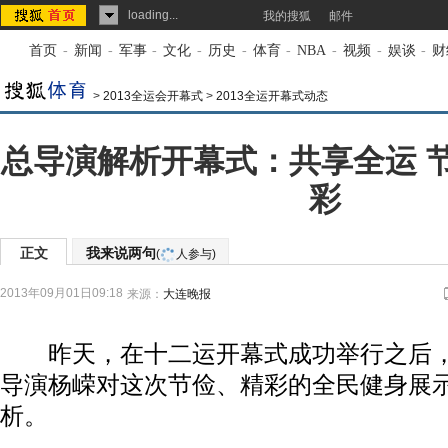
loading...
我的搜狐
邮件
首页
-
新闻
-
军事
-
文化
-
历史
-
体育
-
NBA
-
视频
-
娱谈
-
财
>
2013全运会开幕式
>
2013全运开幕式动态
总导演解析开幕式：共享全运 
彩
正文
我来说两句
(
人参与)
2013年09月01日09:18
来源：
大连晚报
昨天，在十二运开幕式成功举行之后，
导演杨嵘对这次节俭、精彩的全民健身展
析。