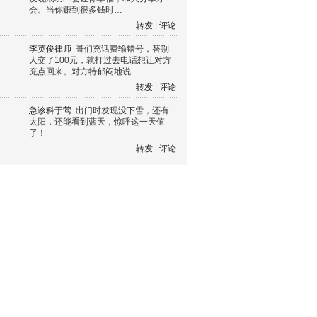
会。当你赚到很多钱时…
转发
|
评论
李英俊律师
哥们充话费输错号，替别
人交了100元，就打过去电话想让对方
充点回来。对方特郁闷地说…
转发
|
评论
急诊科于莺
出门时发现没下雪，还有
太阳，还能看到蓝天，惊呼这一天值
了！
转发
|
评论