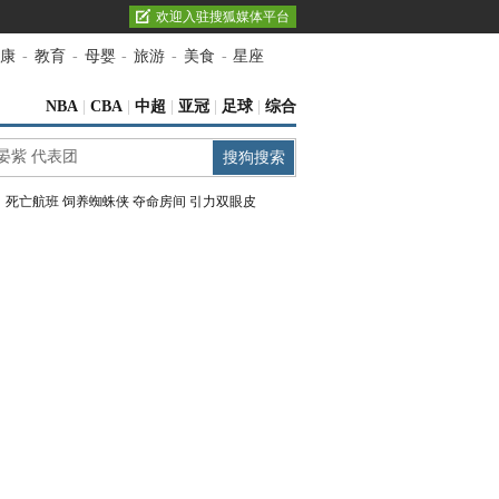
欢迎入驻搜狐媒体平台
康
-
教育
-
母婴
-
旅游
-
美食
-
星座
NBA
|
CBA
|
中超
|
亚冠
|
足球
|
综合
：
死亡航班
饲养蜘蛛侠
夺命房间
引力双眼皮