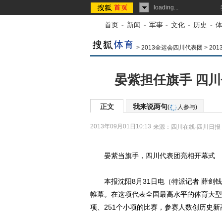
loading...
首页
-
新闻
-
军事
-
文化
-
历史
-
>
2013全运会四川代表团
>
20
晏紫担任旗手 四
正文
我来说两句
(
人参与)
2013年09月01日10:13
来源：
四川在线-四川日报
晏紫当旗手，四川代表团亮相开幕式
本报沈阳8月31日电（特派记者 薛剑钱
帷幕。在这项代表全国最高水平的体育大型
项、251个小项的比赛，参赛人数创历史新