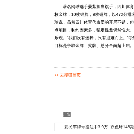
著名网球选手晏紫担当旗手，四川体育代
枚金牌，10枚银牌，9枚铜牌，以472分
玲说，虽然四川体育代表团的开局不错，但
点项目，制约因素多，稳定性差偶然性大。
乐观。“我们没有选择，只有迎难而上。‘
目标是争取金牌、奖牌、总分全面超上届。
广告
彩民车牌号投注中3.9万
双色球148期