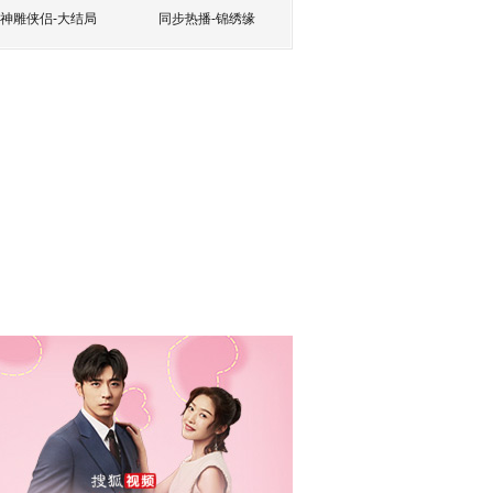
神雕侠侣-大结局
同步热播-锦绣缘