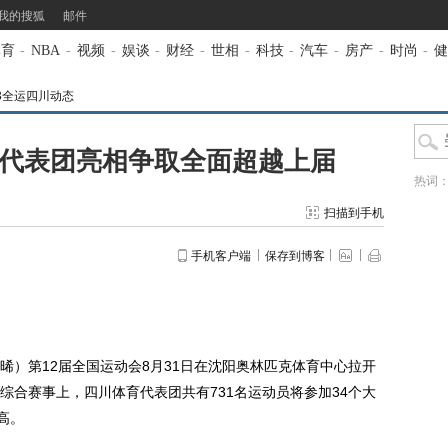
我的搜狐
邮件
体育
-
NBA
-
视频
-
娱谈
-
财经
-
世相
-
科技
-
汽车
-
房产
-
时尚
-
健
13全运四川动态
川代表团亮相争取全面超越上届
热词
扫描到手机
手机客户端
保存到博客
晞）第12届全国运动会8月31日在沈阳奥林匹克体育中心拉开
综合赛事上，四川体育代表团共有731名运动员将参加34个大
高。