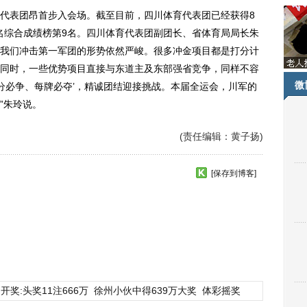
表团昂首步入会场。截至目前，四川体育代表团已经获得8
排名综合成绩榜第9名。四川体育代表团副团长、省体育局局长朱
我们冲击第一军团的形势依然严峻。很多冲金项目都是打分计
同时，一些优势项目直接与东道主及东部强省竞争，同样不容
微
每分必争、每牌必夺’，精诚团结迎接挑战。本届全运会，川军的
”朱玲说。
(责任编辑：黄子扬)
[保存到博客]
开奖:头奖11注666万
徐州小伙中得639万大奖
体彩摇奖