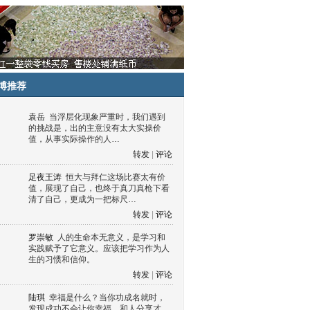
博推荐
袁岳
当浮层化现象严重时，我们遇到
的挑战是，出的主意没有太大实操价
值，从事实际操作的人…
转发
|
评论
足夜王涛
恒大与拜仁这场比赛太有价
值，展现了自己，也终于真刀真枪下看
清了自己，更成为一把标尺…
转发
|
评论
罗崇敏
人的生命本无意义，是学习和
实践赋予了它意义。应该把学习作为人
生的习惯和信仰。
转发
|
评论
陆琪
幸福是什么？当你功成名就时，
发现成功不会让你幸福，和人分享才