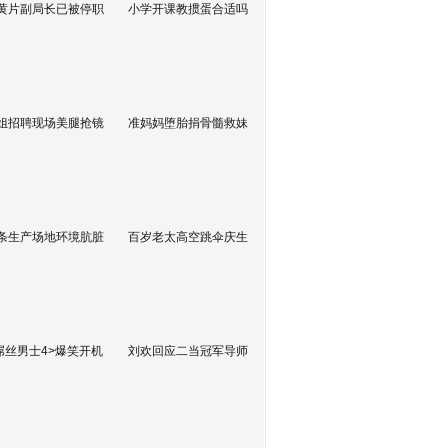
黄片副局长已被停职
小学开课教掼蛋合适吗
姐招聘现场美腿抢镜
准妈妈堕胎捐骨髓救妹
条生产场地环境肮脏
百岁老太高空跳伞庆生
屌丝男士4>爆笑开机
刘欢回应二当冠军导师