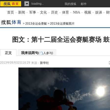
loading...
我的搜狐
邮件
首页
-
新闻
-
军事
-
文化
-
历史
-
体育
-
NBA
-
视频
-
娱谈
-
财
>
2013全运会赛艇
>
2013全运赛艇图片
图文：第十二届全运会赛艇赛场 
正文
我来说两句
(
人参与)
2013年09月02日16:29
来源：
新华社