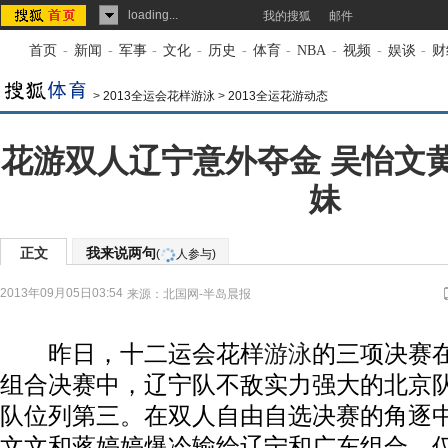
loading...
我的搜狐
邮件
首页
-
新闻
-
军事
-
文化
-
历史
-
体育
-
NBA
-
视频
-
娱谈
-
财
>
2013全运会花样游泳
>
2013全运花游动态
花游双人辽宁意外夺金 吴怡文
妹
正文
我来说两句
(
人参与)
2013年09月05日03:54
来源：
北国网-半岛晨报
昨日，十二运会花样
游泳
的三项决赛
组合决赛中，辽宁队不敌实力强大的北京
队位列第三。在双人自由自选决赛的角逐
文文和蒋婷婷爆冷输给辽宁和广东组合，