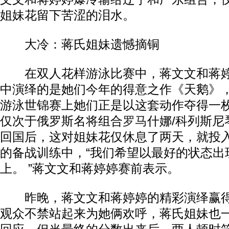
姐妹花留下苦涩的泪水。
大冷：蒋氏姐妹遗憾摘铜
在双人花样游泳比赛中，蒋文文和蒋婷
中演绎的是她们今年的得意之作《天鹅》，
游泳世锦赛上她们正是以这套动作夺得一
仅次于俄罗斯名将组合
罗马
什娜/科列斯
回国后，这对姐妹花仅休息了两天，就投
的备战训练中，“我们希望以最好的状态出
上。 ”蒋文文和蒋婷婷赛前表示。
昨晚，蒋文文和蒋婷婷的精彩演绎赢得
观众不禁站起来为她俩欢呼，蒋氏姐妹也