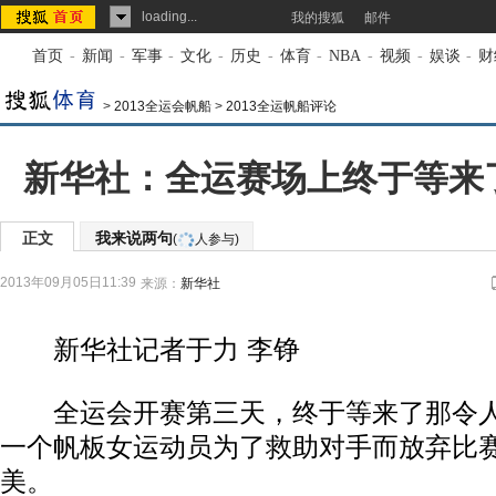
loading...
我的搜狐
邮件
首页
-
新闻
-
军事
-
文化
-
历史
-
体育
-
NBA
-
视频
-
娱谈
-
财
>
2013全运会帆船
>
2013全运帆船评论
新华社：全运赛场上终于等来
正文
我来说两句
(
人参与)
2013年09月05日11:39
来源：
新华社
新华社记者于力 李铮
全运会开赛第三天，终于等来了那令人
一个帆板女运动员为了救助对手而放弃比
美。