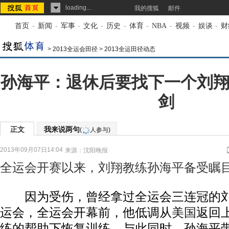
loading...
我的搜狐
邮件
首页
-
新闻
-
军事
-
文化
-
历史
-
体育
-
NBA
-
视频
-
娱谈
-
财
>
2013全运会田径
>
2013全运田径动态
孙海平：退休后要找下一个刘翔
剑
正文
我来说两句
(
人参与)
2013年09月07日14:04
来源：
沈阳晚报
全运会开赛以来，刘翔教练孙海平备受瞩
因为受伤，曾经拿过全运会三连冠的刘
运会，全运会开幕前，他低调从
美国
返回
练的帮助下恢复训练。与此同时，孙海平