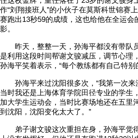
住这枚金牌，重任落在了23岁的谢文骏身
作“刘翔接班人”的小伙子在莫斯科世锦赛
赛跑出13秒59的成绩，这也给他在全运
影。
昨天，整整一天，孙海平都没有带队员
是利用这段时间帮谢文骏减压，调节心理
孙海平笑着表示，“每个教练都有自己特别
孙海平来过沈阳很多次，“我第一次来沈阳
当时我还是上海体育学院
田径
专业的学生
加大学生运动会，当时比赛场地还在五里
到沈阳，沈阳变化太大了。”
弟子谢文骏这次重担在身，孙海平觉得