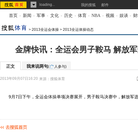
loading...
我的搜狐
邮件
首页
-
新闻
-
军事
-
文化
-
历史
-
体育
-
NBA
-
视频
-
娱谈
-
财
>
2013全运会体操
>
2013全运体操动态
金牌快讯：全运会男子鞍马 解放
正文
我来说两句
(
人参与)
2013年09月07日16:20
来源：
搜狐体育
9月7日下午，全运会
体操
单项决赛展开，男子鞍马决赛中，解放军选手