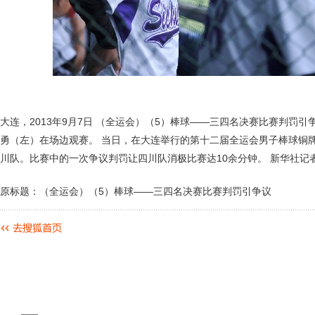
大连，2013年9月7日 （全运会）（5）棒球——三四名决赛比赛判罚引
勇（左）在场边观赛。 当日，在大连举行的第十二届全运会男子棒球铜牌
川队。比赛中的一次争议判罚让四川队消极比赛达10余分钟。 新华社记
原标题：（全运会）（5）棒球——三四名决赛比赛判罚引争议