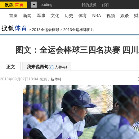
loading...
我的搜狐
邮件
首页
-
新闻
-
军事
-
文化
-
历史
-
体育
-
NBA
-
视频
-
娱谈
-
财
>
2013全运会棒球
>
2013全运棒球图片
图文：全运会棒球三四名决赛 四
正文
我来说两句
(
人参与)
2013年09月07日18:04
来源：
新华社