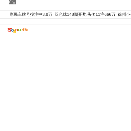
广告
彩民车牌号投注中3.9万
双色球148期开奖:头奖11注666万
徐州小