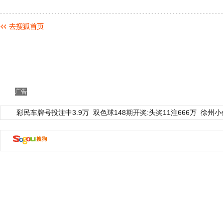
广告
彩民车牌号投注中3.9万
双色球148期开奖:头奖11注666万
徐州小