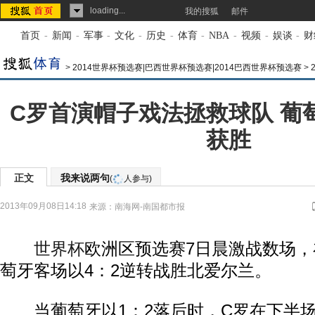
loading...
我的搜狐
邮件
首页
-
新闻
-
军事
-
文化
-
历史
-
体育
-
NBA
-
视频
-
娱谈
-
财
>
2014世界杯预选赛|巴西世界杯预选赛|2014巴西世界杯预选赛
>
C罗首演帽子戏法拯救球队 葡萄
获胜
正文
我来说两句
(
人参与)
2013年09月08日14:18
来源：
南海网-南国都市报
世界杯
欧洲区预选赛7日晨激战数场，
萄牙客场以4：2逆转战胜北爱尔兰。
当葡萄牙以1：2落后时，C罗在下半场1