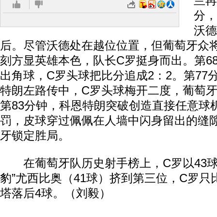
兰再
分，
沃德
后。尽管沃德处在越位位置，但葡萄牙众
刻方显英雄本色，队长C罗挺身而出。第6
出角球，C罗头球把比分追成2：2。第77
特朗左路传中，C罗头球梅开二度，葡萄牙
第83分钟，科恩特朗突破创造直接任意球
罚，皮球穿过佩佩在人墙中闪身留出的缝
牙锁定胜局。
在葡萄牙队历史射手榜上，C罗以43球
豹”尤西比奥（41球）挤到第三位，C罗只
塔落后4球。（刘毅）