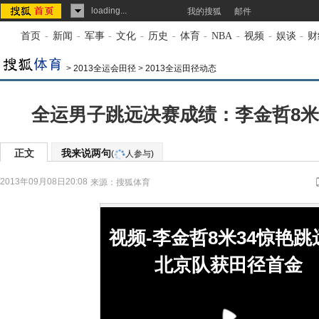
loading...
我的搜狐
邮件
首页
-
新闻
-
军事
-
文化
-
历史
-
体育
-
NBA
-
视频
-
娱谈
-
财
>
2013全运会田径
>
2013全运田径动态
全运男子跳远决赛成绩：李金哲8米
正文
我来说两句
(
人参与)
2013年09月08日20:08
来源：
搜狐体育
视频-李金哲8米34惊艳跳
北京队获田径首金