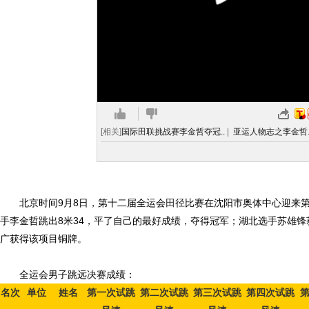
[相关]
国际田联挑战赛李金哲夺冠..
|
亚运人物志之李金哲.
北京时间9月8日，第十二届全运会
田径
比赛在沈阳市奥体中心迎来
手李金哲跳出8米34，平了自己的最好成绩，夺得冠军；湖北选手苏雄
广获得该项目铜牌。
全运会男子跳远决赛成绩：
名次
单位
姓名
第一次试跳
第二次试跳
第三次试跳
第四次试跳