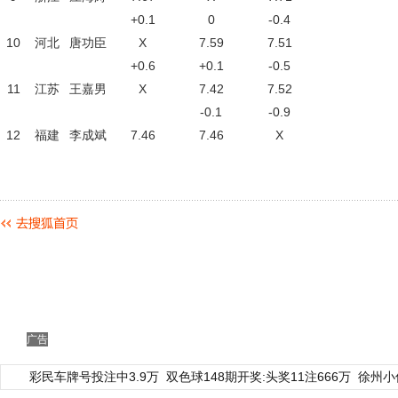
+0.1
0
-0.4
10
河北
唐功臣
X
7.59
7.51
+0.6
+0.1
-0.5
11
江苏
王嘉男
X
7.42
7.52
-0.1
-0.9
12
福建
李成斌
7.46
7.46
X
广告
彩民车牌号投注中3.9万
双色球148期开奖:头奖11注666万
徐州小