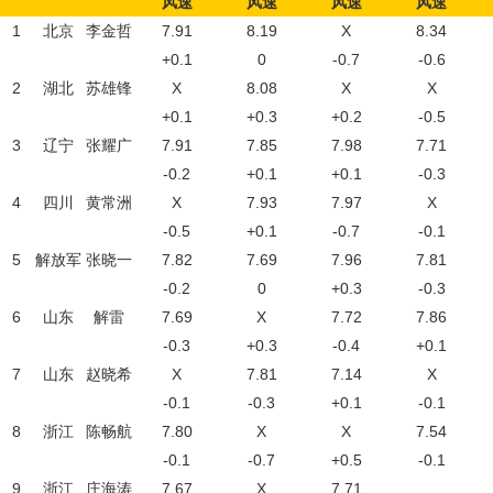
风速
风速
风速
风速
1
北京
李金哲
7.91
8.19
X
8.34
+0.1
0
-0.7
-0.6
2
湖北
苏雄锋
X
8.08
X
X
+0.1
+0.3
+0.2
-0.5
3
辽宁
张耀广
7.91
7.85
7.98
7.71
-0.2
+0.1
+0.1
-0.3
4
四川
黄常洲
X
7.93
7.97
X
-0.5
+0.1
-0.7
-0.1
5
解放军
张晓一
7.82
7.69
7.96
7.81
-0.2
0
+0.3
-0.3
6
山东
解雷
7.69
X
7.72
7.86
-0.3
+0.3
-0.4
+0.1
7
山东
赵晓希
X
7.81
7.14
X
-0.1
-0.3
+0.1
-0.1
8
浙江
陈畅航
7.80
X
X
7.54
-0.1
-0.7
+0.5
-0.1
9
浙江
庄海涛
7.67
X
7.71