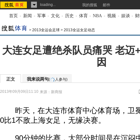
loading...
我的搜狐
邮件
首页
-
新闻
-
军事
-
文化
-
历史
-
体育
-
NBA
-
视频
-
娱谈
-
财
>
2013全运会足球
>
2013全运女足动态
大连女足遭绝杀队员痛哭 老迈
因
正文
我来说两句
(
人参与)
2013年09月09日11:10
来源：
新商报
昨天，在大连市体育中心体育场，卫冕
0比1不敌上海女足，无缘决赛。
90分钟的比赛，大部分时间是在沉闷