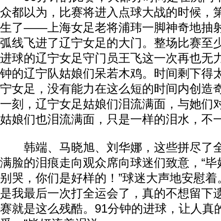
众都以为，比赛将进入点球大战的时候，第9
生了——上海女足老将浦玮一脚神奇地抽
弧线飞进了辽宁女足的大门。整场比赛至
进球的辽宁女足守门员王飞这一次再也无力
钟的辽宁队姑娘们呆若木鸡。时间剩下得
宁女足，没有能力在这么短的时间内创造
一刻，辽宁女足姑娘们泪流满面，与她们
姑娘们也泪流满面，只是一样的泪水，不
韩端、马晓旭、刘华娜，这些拼尽了全
满脸的泪痕走向观众席向球迷们致意，“毕
别哭，你们是好样的！”球迷大声地安慰着
是我最后一次打全运会了，真的不想留下
赛就是这么残酷。91分钟的进球，让人真